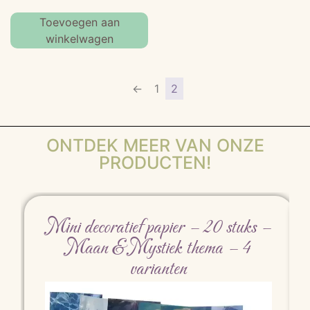
Toevoegen aan
winkelwagen
←
1
2
ONTDEK MEER VAN ONZE
PRODUCTEN!
Mini decoratief papier – 20 stuks –
Maan & Mystiek thema – 4
varianten