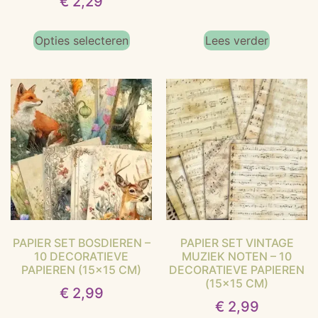
€
2,29
4.00
uit 5
Opties selecteren
Lees verder
PAPIER SET BOSDIEREN –
PAPIER SET VINTAGE
10 DECORATIEVE
MUZIEK NOTEN – 10
PAPIEREN (15×15 CM)
DECORATIEVE PAPIEREN
(15×15 CM)
€
2,99
€
2,99