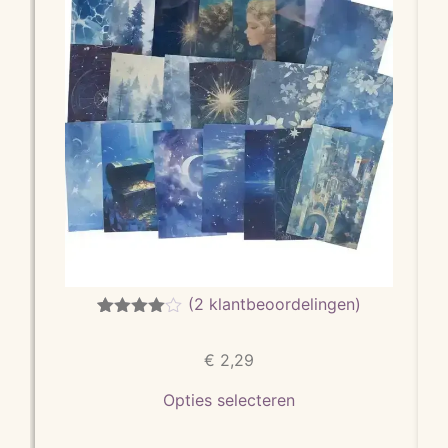
(
2
klantbeoordelingen)
Gewaarde
2
erd
4.00
€
2,29
op 5
gebaseer
d op
Opties selecteren
klant
waarderin
gen