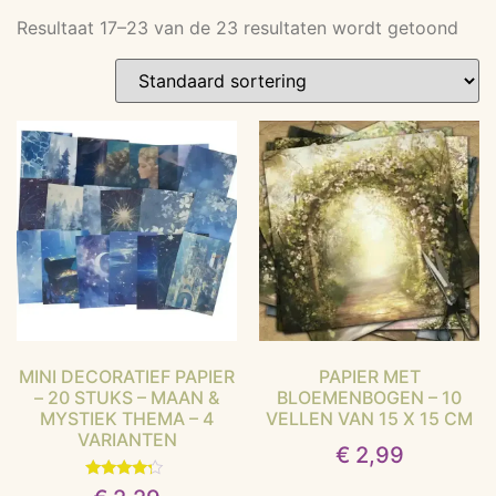
Resultaat 17–23 van de 23 resultaten wordt getoond
MINI DECORATIEF PAPIER
PAPIER MET
– 20 STUKS – MAAN &
BLOEMENBOGEN – 10
MYSTIEK THEMA – 4
VELLEN VAN 15 X 15 CM
VARIANTEN
€
2,99
Gewaardeerd