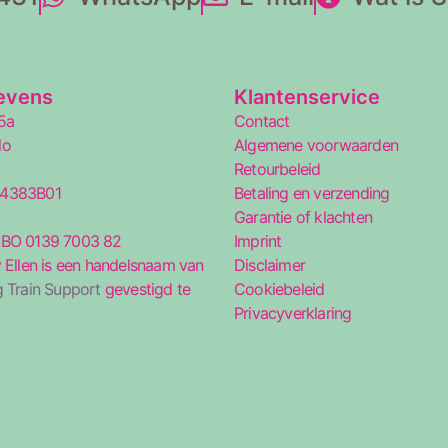
evens
Klantenservice
5a
Contact
lo
Algemene voorwaarden
Retourbeleid
34383B01
Betaling en verzending
5
Garantie of klachten
ABO 0139 7003 82
Imprint
 Ellen is een handelsnaam van
Disclaimer
 Train Support
gevestigd te
Cookiebeleid
Privacyverklaring