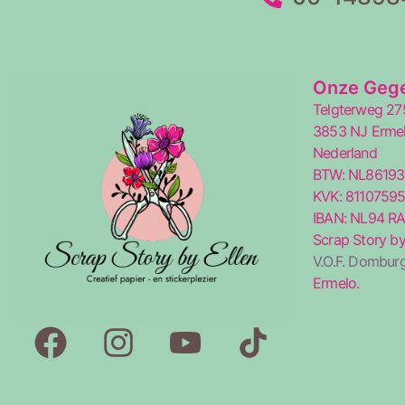
Onze Geg
Telgterweg 27
3853 NJ Erme
Nederland
BTW: NL8619
KVK: 8110759
IBAN: NL94 R
Scrap Story by
V.O.F. Domburg
Ermelo.