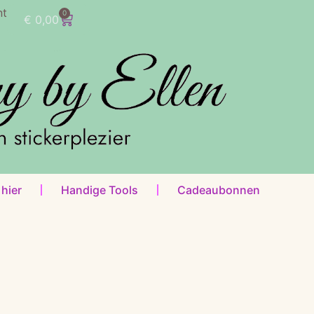
nt
0
€
0,00
 hier
Handige Tools
Cadeaubonnen