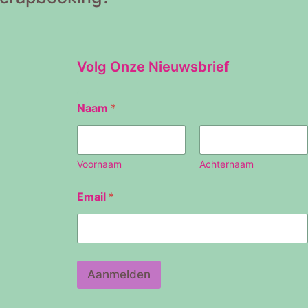
Volg Onze Nieuwsbrief
E
Naam
*
m
a
i
l
N
Voornaam
Achternaam
a
a
Email
*
m
Aanmelden