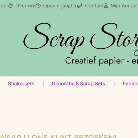
nder
Over ons
Openingstijden
Contact
Mijn Accou
Stickersets
Decoratie & Scrap Sets
Papier
WAAR U ONS KUNT BEZOEKEN!