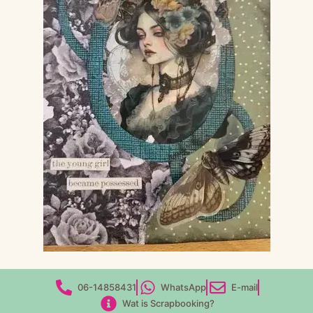
06-14858431
WhatsApp
E-mail
Wat is Scrapbooking?