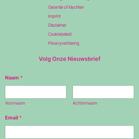
Garantie of klachten
Imprint
Disclaimer
Cookiebeleid
Privacyverklaring
Volg Onze Nieuwsbrief
Naam
*
Voornaam
Achternaam
N
Email
*
a
a
m
E