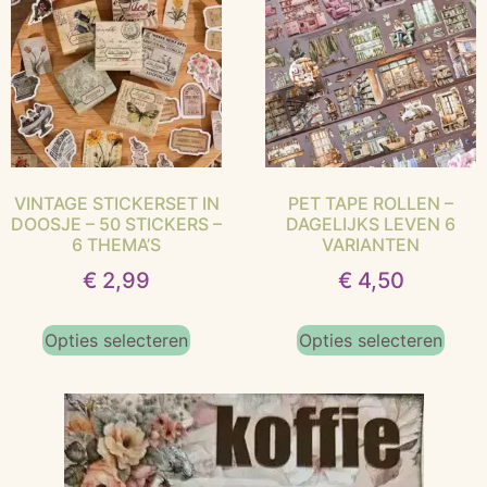
VINTAGE STICKERSET IN
PET TAPE ROLLEN –
DOOSJE – 50 STICKERS –
DAGELIJKS LEVEN 6
6 THEMA’S
VARIANTEN
€
2,99
€
4,50
Opties selecteren
Opties selecteren