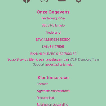
Onze Gegevens
Telgterweg 275a
3853 NJ Ermelo
Nederland
BTW: NL861934383B01
KVK: 81107595
IBAN: NL94 RABO 0139 7003 82
Scrap Story by Ellen is een handelsnaam van
V.O.F. Domburg Train
Support
gevestigd te Ermelo.
Klantenservice
Contact
Algemene voorwaarden
Retourbeleid
Betaling en verzending