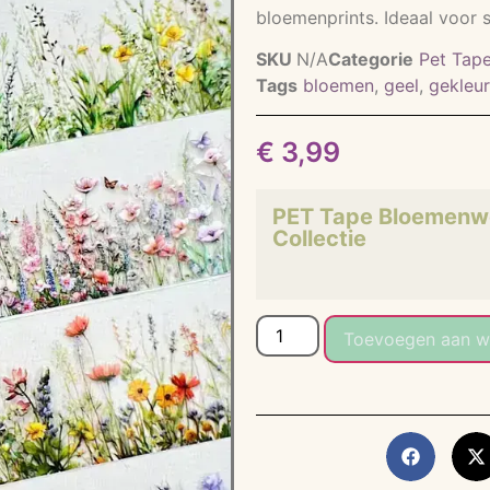
bloemenprints. Ideaal voor 
SKU
N/A
Categorie
Pet Tape
Tags
bloemen
,
geel
,
gekleu
€
3,99
PET Tape Bloemenw
Collectie
Toevoegen aan w