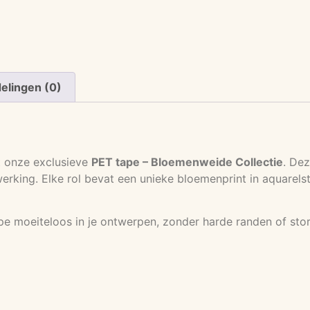
elingen (0)
t onze exclusieve
PET tape – Bloemenweide Collectie
. De
rking. Elke rol bevat een unieke bloemenprint in aquarelst
ape moeiteloos in je ontwerpen, zonder harde randen of st