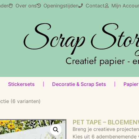
nder
Over ons
Openingstijden
Contact
Mijn Accou
Stickersets
Decoratie & Scrap Sets
Papier
tie (6 varianten)
PET TAPE – BLOEMEN
Breng je creatieve projecten
Kies uit 6 adembenemende v