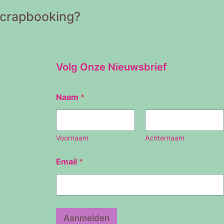
Scrapbooking?
Volg Onze Nieuwsbrief
Naam
*
Voornaam
Achternaam
E
Email
*
m
a
i
l
N
a
Aanmelden
a