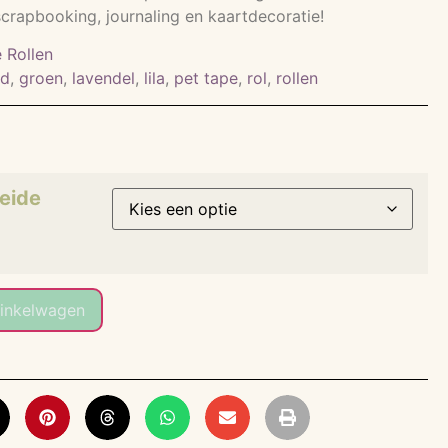
scrapbooking, journaling en kaartdecoratie!
 Rollen
rd
,
groen
,
lavendel
,
lila
,
pet tape
,
rol
,
rollen
eide
inkelwagen