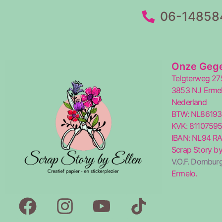
06-14858
Onze Geg
Telgterweg 27
3853 NJ Erme
Nederland
BTW: NL8619
KVK: 8110759
IBAN: NL94 R
Scrap Story by
V.O.F. Domburg
Ermelo.