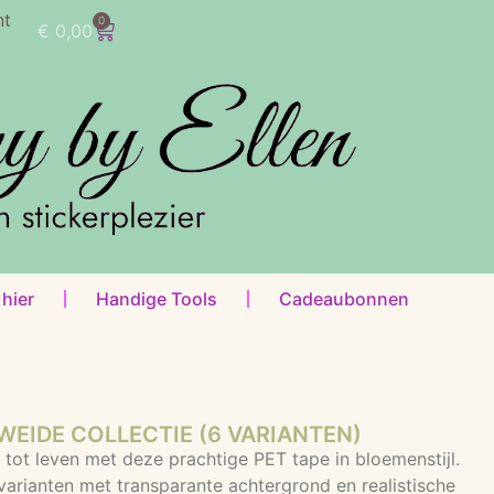
nt
0
€
0,00
 hier
Handige Tools
Cadeaubonnen
WEIDE COLLECTIE (6 VARIANTEN)
 tot leven met deze prachtige PET tape in bloemenstijl.
arianten met transparante achtergrond en realistische