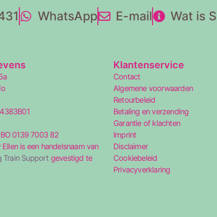
431
WhatsApp
E-mail
Wat is 
evens
Klantenservice
5a
Contact
lo
Algemene voorwaarden
Retourbeleid
34383B01
Betaling en verzending
5
Garantie of klachten
ABO 0139 7003 82
Imprint
 Ellen is een handelsnaam van
Disclaimer
 Train Support
gevestigd te
Cookiebeleid
Privacyverklaring