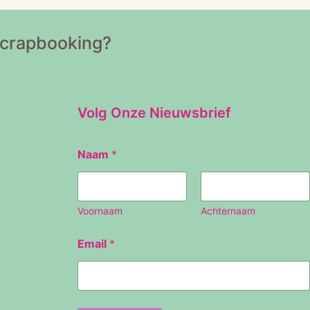
Scrapbooking?
Volg Onze Nieuwsbrief
N
Naam
*
a
a
m
E
m
Voornaam
Achternaam
a
i
Email
*
l