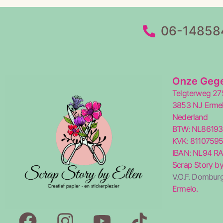
06-14858
Onze Geg
Telgterweg 27
3853 NJ Erme
Nederland
BTW: NL8619
KVK: 8110759
IBAN: NL94 R
Scrap Story by
V.O.F. Domburg
Ermelo.