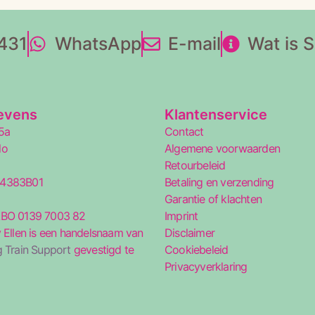
431
WhatsApp
E-mail
Wat is 
evens
Klantenservice
5a
Contact
lo
Algemene voorwaarden
Retourbeleid
34383B01
Betaling en verzending
5
Garantie of klachten
ABO 0139 7003 82
Imprint
 Ellen is een handelsnaam van
Disclaimer
 Train Support
gevestigd te
Cookiebeleid
Privacyverklaring