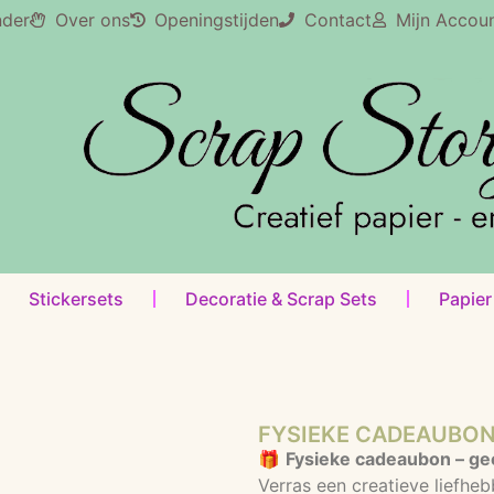
nder
Over ons
Openingstijden
Contact
Mijn Accou
Stickersets
Decoratie & Scrap Sets
Papier
FYSIEKE CADEAUBO
🎁
Fysieke cadeaubon – geef
Verras een creatieve liefheb