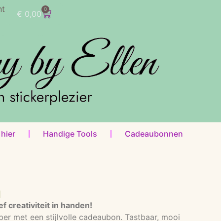
nt
0
€
0,00
 hier
Handige Tools
Cadeaubonnen
N
 creativiteit in handen!
ber met een stijlvolle cadeaubon. Tastbaar, mooi