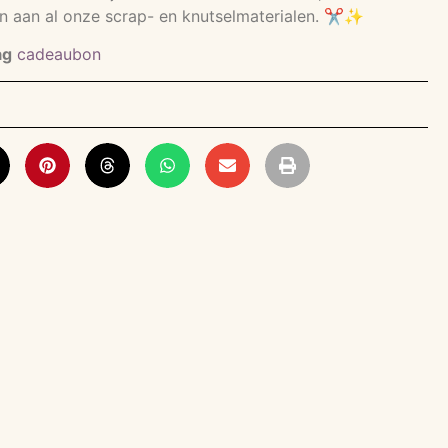
 aan al onze scrap- en knutselmaterialen. ✂️✨
ag
cadeaubon