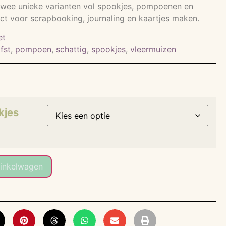
 twee unieke varianten vol spookjes, pompoenen en
ect voor scrapbooking, journaling en kaartjes maken.
et
fst
,
pompoen
,
schattig
,
spookjes
,
vleermuizen
kjes
inkelwagen