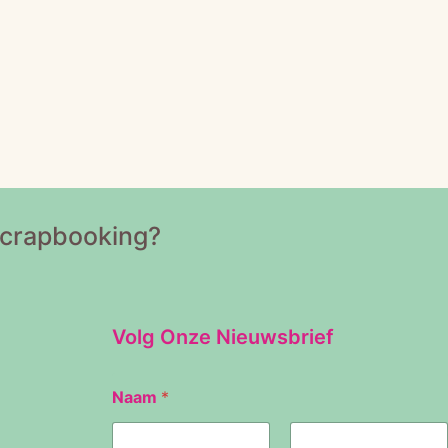
Scrapbooking?
Volg Onze Nieuwsbrief
Naam
*