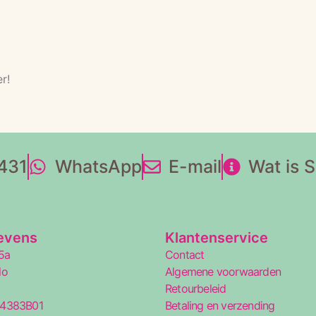
r!
431
WhatsApp
E-mail
Wat is 
evens
Klantenservice
5a
Contact
lo
Algemene voorwaarden
Retourbeleid
34383B01
Betaling en verzending