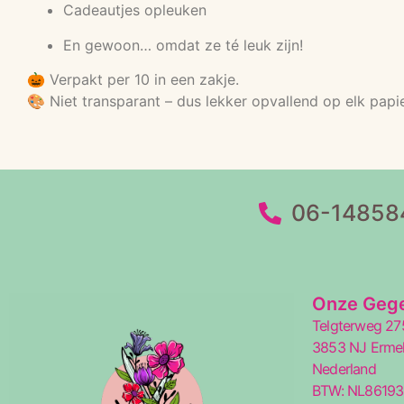
Cadeautjes opleuken
En gewoon… omdat ze té leuk zijn!
🎃 Verpakt per 10 in een zakje.
🎨 Niet transparant – dus lekker opvallend op elk papie
06-14858
Onze Geg
Telgterweg 27
3853 NJ Erme
Nederland
BTW: NL8619