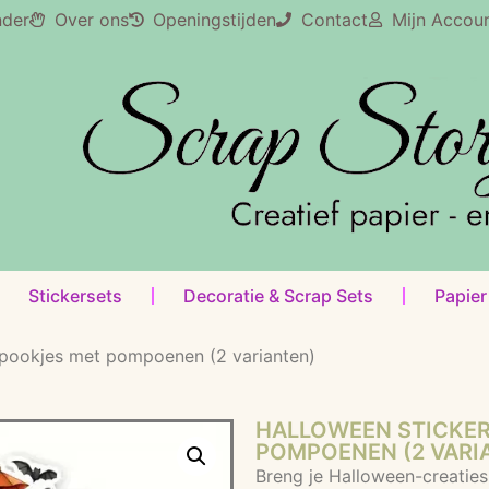
nder
Over ons
Openingstijden
Contact
Mijn Accou
Stickersets
Decoratie & Scrap Sets
Papier
 spookjes met pompoenen (2 varianten)
HALLOWEEN STICKER
POMPOENEN (2 VARI
Breng je Halloween-creaties