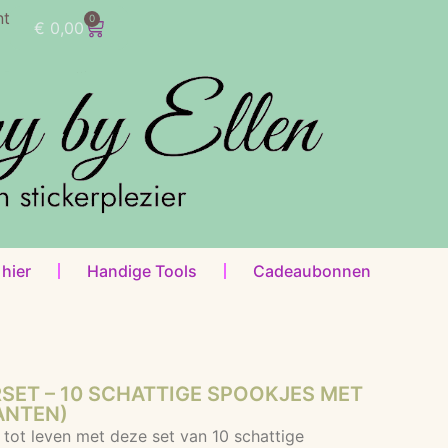
nt
0
€
0,00
 hier
Handige Tools
Cadeaubonnen
SET – 10 SCHATTIGE SPOOKJES MET
ANTEN)
 tot leven met deze set van 10 schattige