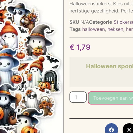
Halloweenstickers! Kies uit
herfstige gezelligheid. Perf
SKU
N/A
Categorie
Stickers
Tags
halloween
,
heksen
,
her
€
1,79
Halloween spoo
Toevoegen aan w