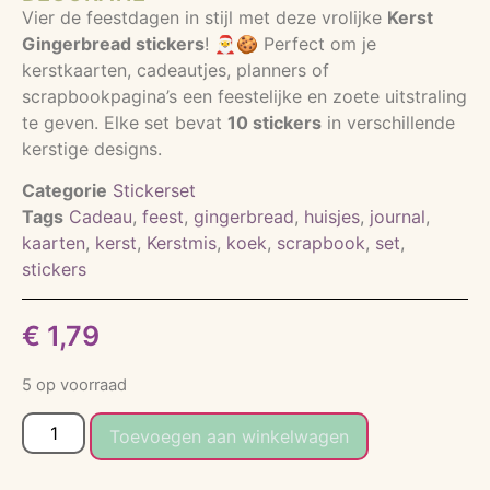
Vier de feestdagen in stijl met deze vrolijke
Kerst
Gingerbread stickers
! 🎅🍪 Perfect om je
kerstkaarten, cadeautjes, planners of
scrapbookpagina’s een feestelijke en zoete uitstraling
te geven. Elke set bevat
10 stickers
in verschillende
kerstige designs.
Categorie
Stickerset
Tags
Cadeau
,
feest
,
gingerbread
,
huisjes
,
journal
,
kaarten
,
kerst
,
Kerstmis
,
koek
,
scrapbook
,
set
,
stickers
€
1,79
5 op voorraad
Toevoegen aan winkelwagen