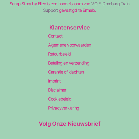
Scrap Story by Ellen is een handelsnaam van
V.O.F. Domburg Train
Support
gevestigd te Ermelo.
Klantenservice
Contact
Algemene voorwaarden
Retourbeleid
Betaling en verzending
Garantie of klachten
Imprint
Disclaimer
Cookiebeleid
Privacyverklaring
Volg Onze Nieuwsbrief
N