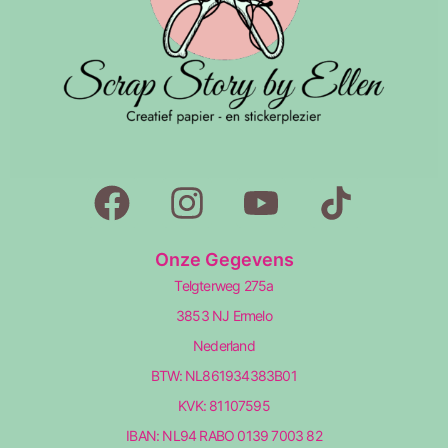
Onze Gegevens
Telgterweg 275a
3853 NJ Ermelo
Nederland
BTW: NL861934383B01
KVK: 81107595
IBAN: NL94 RABO 0139 7003 82