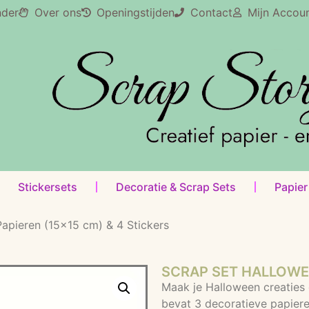
nder
Over ons
Openingstijden
Contact
Mijn Accou
Stickersets
Decoratie & Scrap Sets
Papier
apieren (15×15 cm) & 4 Stickers
SCRAP SET HALLOWEE
Maak je Halloween creaties e
bevat 3 decoratieve papier