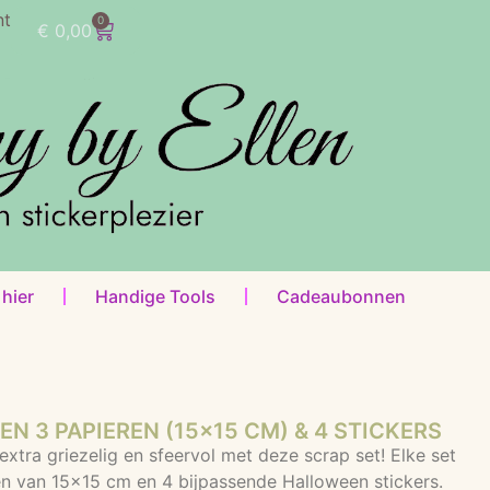
nt
0
€
0,00
 hier
Handige Tools
Cadeaubonnen
N 3 PAPIEREN (15×15 CM) & 4 STICKERS
xtra griezelig en sfeervol met deze scrap set! Elke set
en van 15×15 cm en 4 bijpassende Halloween stickers.