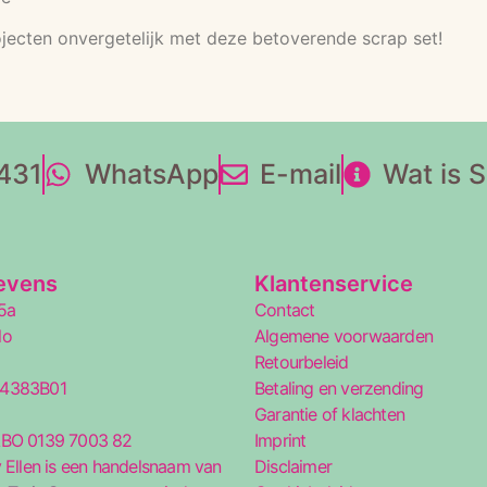
ojecten onvergetelijk met deze betoverende scrap set!
431
WhatsApp
E-mail
Wat is 
evens
Klantenservice
5a
Contact
lo
Algemene voorwaarden
Retourbeleid
34383B01
Betaling en verzending
5
Garantie of klachten
ABO 0139 7003 82
Imprint
 Ellen is een handelsnaam van
Disclaimer