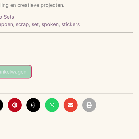
ling en creatieve projecten.
p Sets
mpoen
,
scrap
,
set
,
spoken
,
stickers
inkelwagen