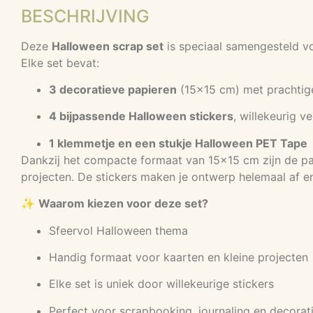
BESCHRIJVING
Deze
Halloween scrap set
is speciaal samengesteld vo
Elke set bevat:
3 decoratieve papieren
(15×15 cm) met prachtig
4 bijpassende Halloween stickers
, willekeurig v
1 klemmetje en een stukje Halloween PET Tape
Dankzij het compacte formaat van 15×15 cm zijn de pap
projecten. De stickers maken je ontwerp helemaal af en
✨
Waarom kiezen voor deze set?
Sfeervol Halloween thema
Handig formaat voor kaarten en kleine projecten
Elke set is uniek door willekeurige stickers
Perfect voor scrapbooking, journaling en decorat