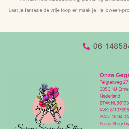
Laat je fantasie de vrije loop en maak je Halloween-pr
06-14858
Onze Geg
Telgterweg 27
3853 NJ Erme
Nederland
BTW: NL8619
KVK: 8110759
IBAN: NL94 R
Scrap Story by