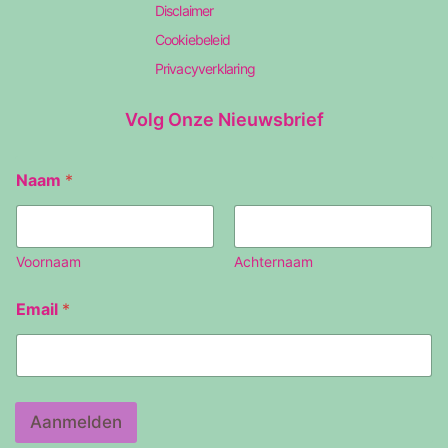
Disclaimer
Cookiebeleid
Privacyverklaring
Volg Onze Nieuwsbrief
Naam
*
Voornaam
Achternaam
E
Email
*
m
a
i
l
N
a
Aanmelden
a
m