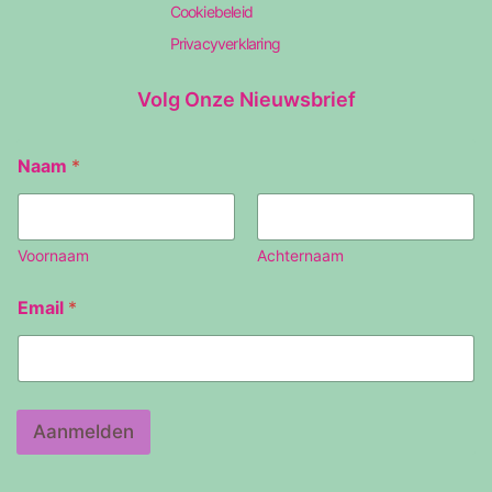
Cookiebeleid
Privacyverklaring
Volg Onze Nieuwsbrief
Naam
*
Voornaam
Achternaam
N
Email
*
a
a
m
E
m
a
Aanmelden
i
l