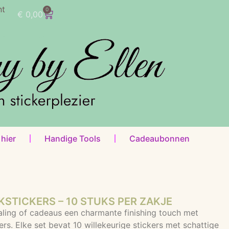
nt
0
€
0,00
 hier
Handige Tools
Cadeaubonnen
STICKERS – 10 STUKS PER ZAKJE
aling of cadeaus een charmante finishing touch met
ers. Elke set bevat 10 willekeurige stickers met schattige