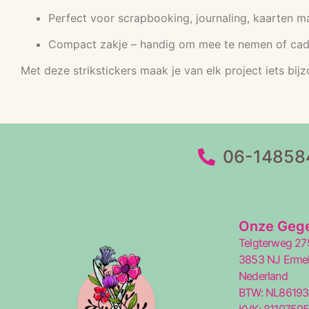
Perfect voor scrapbooking, journaling, kaarten 
Compact zakje – handig om mee te nemen of cad
Met deze strikstickers maak je van elk project iets bi
06-14858
Onze Geg
Telgterweg 27
3853 NJ Erme
Nederland
BTW: NL8619
KVK: 8110759