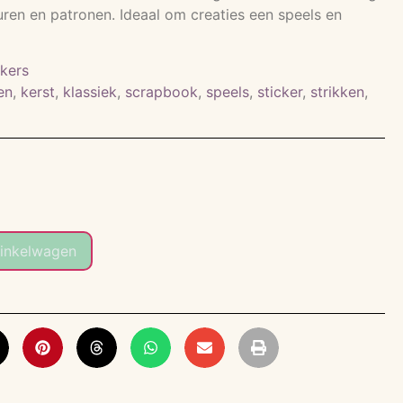
euren en patronen. Ideaal om creaties een speels en
ckers
en
,
kerst
,
klassiek
,
scrapbook
,
speels
,
sticker
,
strikken
,
inkelwagen