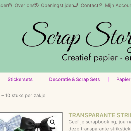
nder
Over ons
Openingstijden
Contact
Mijn Accou
Stickersets
Decoratie & Scrap Sets
Papier
 – 10 stuks per zakje
TRANSPARANTE STRIK
Geef je scrapbooking, journ
deze transparante strikstick