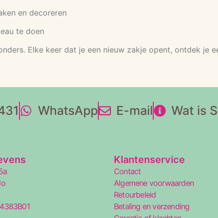
maken en decoreren
eau te doen
jzonders. Elke keer dat je een nieuw zakje opent, ontdek je
431
WhatsApp
E-mail
Wat is 
evens
Klantenservice
5a
Contact
lo
Algemene voorwaarden
Retourbeleid
34383B01
Betaling en verzending
5
Garantie of klachten