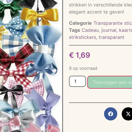
strikken in verschillende kl
elegant accent te geven!
Categorie
Transparante sti
Tags
Cadeau
,
journal
,
kaart
strikstickers
,
transparant
€
1,69
9 op voorraad
Toevoegen aan w