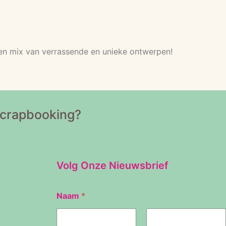
 een mix van verrassende en unieke ontwerpen!
Scrapbooking?
Volg Onze Nieuwsbrief
Naam
*