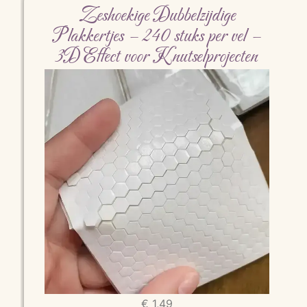
Zeshoekige Dubbelzijdige
Plakkertjes – 240 stuks per vel –
3D Effect voor Knutselprojecten
€
1,49