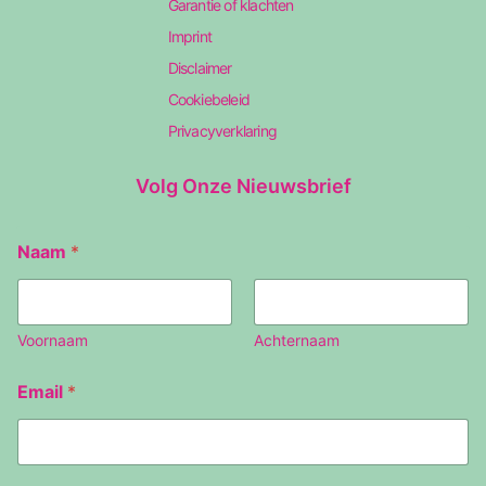
Garantie of klachten
Imprint
Disclaimer
Cookiebeleid
Privacyverklaring
Volg Onze Nieuwsbrief
Naam
*
Voornaam
Achternaam
E
Email
*
m
a
i
l
N