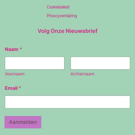
Cookiebeleid
Privacyverklaring
Volg Onze Nieuwsbrief
Naam
*
Voornaam
Achternaam
N
Email
*
a
a
m
E
m
a
Aanmelden
i
l