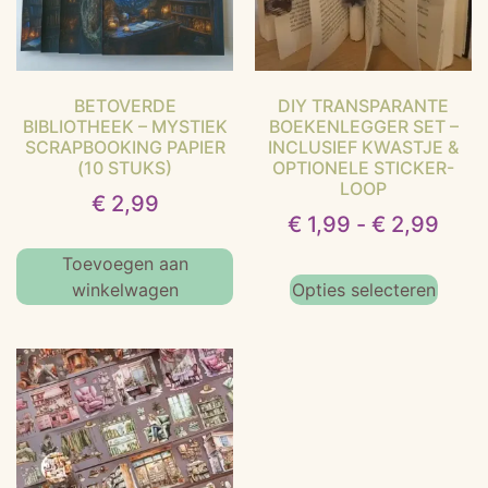
BETOVERDE
DIY TRANSPARANTE
BIBLIOTHEEK – MYSTIEK
BOEKENLEGGER SET –
SCRAPBOOKING PAPIER
INCLUSIEF KWASTJE &
(10 STUKS)
OPTIONELE STICKER-
LOOP
€
2,99
€
1,99
-
€
2,99
Toevoegen aan
winkelwagen
Opties selecteren