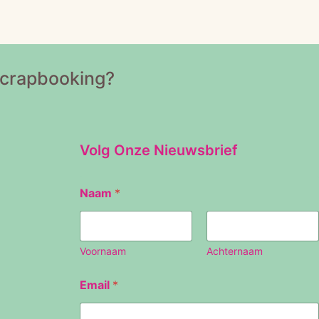
Scrapbooking?
Volg Onze Nieuwsbrief
Naam
*
Voornaam
Achternaam
N
Email
*
a
a
m