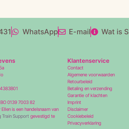
431
WhatsApp
E-mail
Wat is 
evens
Klantenservice
5a
Contact
lo
Algemene voorwaarden
Retourbeleid
34383B01
Betaling en verzending
5
Garantie of klachten
ABO 0139 7003 82
Imprint
 Ellen is een handelsnaam van
Disclaimer
 Train Support
gevestigd te
Cookiebeleid
Privacyverklaring