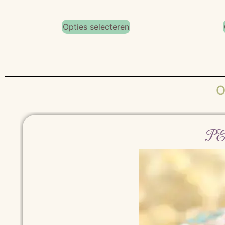
Opties selecteren
O
PET 