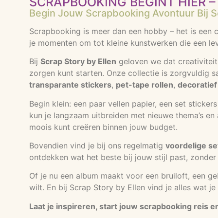
SCRAPBOOKING BEGINT HIER – 
Begin Jouw Scrapbooking Avontuur Bij Sc
Scrapbooking is meer dan een hobby – het is een cr
je momenten om tot kleine kunstwerken die een lev
Bij
Scrap Story by Ellen
geloven we dat creativiteit
zorgen kunt starten. Onze collectie is zorgvuldig 
transparante stickers
,
pet-tape rollen
,
decoratief
Begin klein: een paar vellen papier, een set sticke
kun je langzaam uitbreiden met nieuwe thema’s en ac
moois kunt creëren binnen jouw budget.
Bovendien vind je bij ons regelmatig
voordelige se
ontdekken wat het beste bij jouw stijl past, zonder 
Of je nu een album maakt voor een bruiloft, een g
wilt. En bij Scrap Story by Ellen vind je alles wat 
Laat je inspireren, start jouw scrapbooking reis 