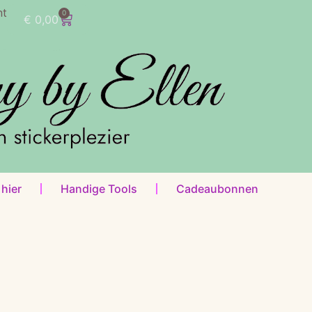
nt
0
€
0,00
 hier
Handige Tools
Cadeaubonnen