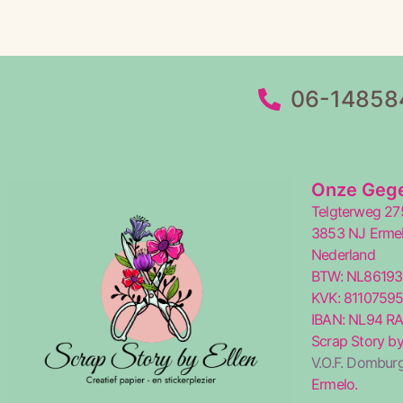
06-14858
Onze Geg
Telgterweg 27
3853 NJ Erme
Nederland
BTW: NL8619
KVK: 8110759
IBAN: NL94 R
Scrap Story by
V.O.F. Domburg
Ermelo.