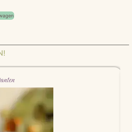
lwagen
N!
ianten