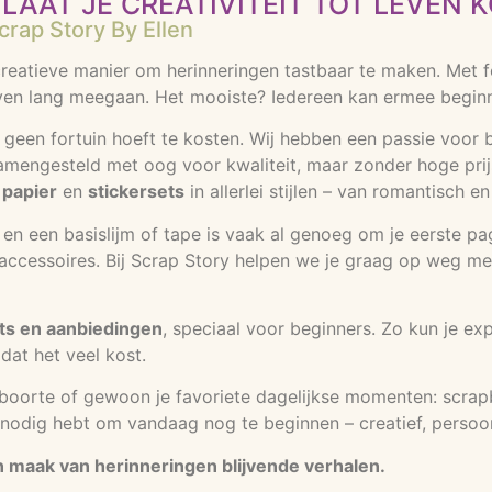
LAAT JE CREATIVITEIT TOT LEVEN 
rap Story By Ellen
eatieve manier om herinneringen tastbaar te maken. Met foto
en lang meegaan. Het mooiste? Iedereen kan ermee beginnen
 geen fortuin hoeft te kosten. Wij hebben een passie voor b
samengesteld met oog voor kwaliteit, maar zonder hoge prijs
 papier
en
stickersets
in allerlei stijlen – van romantisch e
rs en een basislijm of tape is vaak al genoeg om je eerste p
cessoires. Bij Scrap Story helpen we je graag op weg met ti
ts en aanbiedingen
, speciaal voor beginners. Zo kun je ex
dat het veel kost.
eboorte of gewoon je favoriete dagelijkse momenten: scrap
je nodig hebt om vandaag nog te beginnen – creatief, persoon
en maak van herinneringen blijvende verhalen.