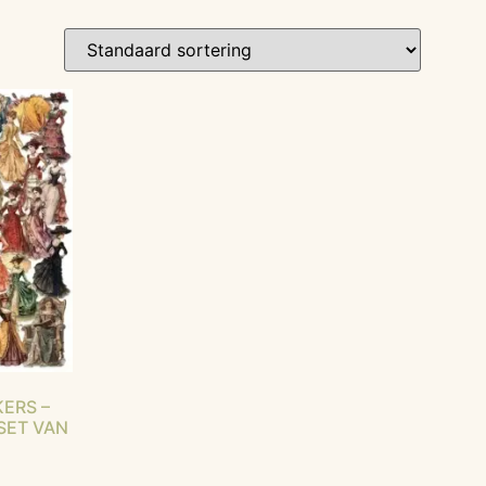
ERS –
SET VAN