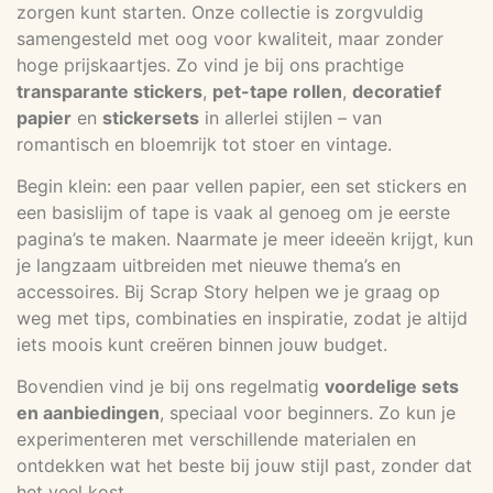
zorgen kunt starten. Onze collectie is zorgvuldig
samengesteld met oog voor kwaliteit, maar zonder
hoge prijskaartjes. Zo vind je bij ons prachtige
transparante stickers
,
pet-tape rollen
,
decoratief
papier
en
stickersets
in allerlei stijlen – van
romantisch en bloemrijk tot stoer en vintage.
Begin klein: een paar vellen papier, een set stickers en
een basislijm of tape is vaak al genoeg om je eerste
pagina’s te maken. Naarmate je meer ideeën krijgt, kun
je langzaam uitbreiden met nieuwe thema’s en
accessoires. Bij Scrap Story helpen we je graag op
weg met tips, combinaties en inspiratie, zodat je altijd
iets moois kunt creëren binnen jouw budget.
Bovendien vind je bij ons regelmatig
voordelige sets
en aanbiedingen
, speciaal voor beginners. Zo kun je
experimenteren met verschillende materialen en
ontdekken wat het beste bij jouw stijl past, zonder dat
het veel kost.