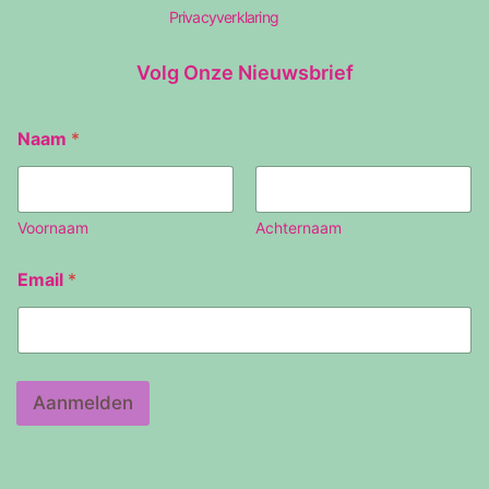
Privacyverklaring
Volg Onze Nieuwsbrief
N
Naam
*
a
a
m
E
m
Voornaam
Achternaam
a
i
Email
*
l
Aanmelden