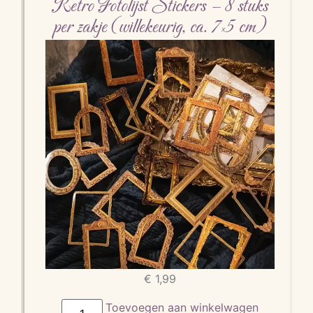
Retro Fotolijst Stickers – 8 stuks
per zakje (willekeurig, ca. 7×5 cm)
€
1,99
Toevoegen aan winkelwagen