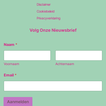
Disclaimer
Cookiebeleid
Privacyverklaring
Volg Onze Nieuwsbrief
E
Naam
*
m
a
i
l
N
Voornaam
Achternaam
a
a
Email
*
m
Aanmelden