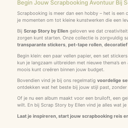
Begin Jouw Scrapbooking Avontuur Bij Sc
Scrapbooking is meer dan een hobby – het is een cr
je momenten om tot kleine kunstwerken die een lev
Bij
Scrap Story by Ellen
geloven we dat creativiteit
zorgen kunt starten. Onze collectie is zorgvuldig 
transparante stickers
,
pet-tape rollen
,
decoratief
Begin klein: een paar vellen papier, een set sticke
kun je langzaam uitbreiden met nieuwe thema’s en ac
moois kunt creëren binnen jouw budget.
Bovendien vind je bij ons regelmatig
voordelige se
ontdekken wat het beste bij jouw stijl past, zonder 
Of je nu een album maakt voor een bruiloft, een g
wilt. En bij Scrap Story by Ellen vind je alles wat 
Laat je inspireren, start jouw scrapbooking reis 