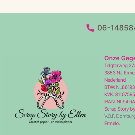
06-14858
Onze Geg
Telgterweg 27
3853 NJ Erme
Nederland
BTW: NL8619
KVK: 8110759
IBAN: NL94 R
Scrap Story by
V.O.F. Domburg
Ermelo.