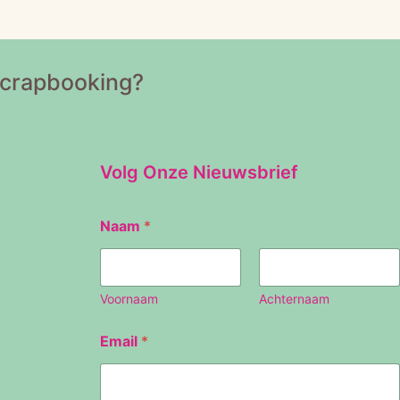
Scrapbooking?
Volg Onze Nieuwsbrief
N
Naam
*
a
a
m
E
m
Voornaam
Achternaam
a
i
Email
*
l