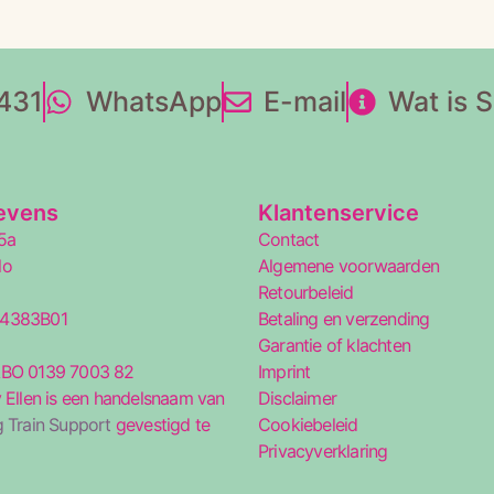
431
WhatsApp
E-mail
Wat is 
evens
Klantenservice
5a
Contact
lo
Algemene voorwaarden
Retourbeleid
34383B01
Betaling en verzending
5
Garantie of klachten
ABO 0139 7003 82
Imprint
 Ellen is een handelsnaam van
Disclaimer
 Train Support
gevestigd te
Cookiebeleid
Privacyverklaring