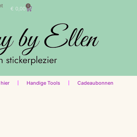
nt
0
€
0,00
 hier
Handige Tools
Cadeaubonnen