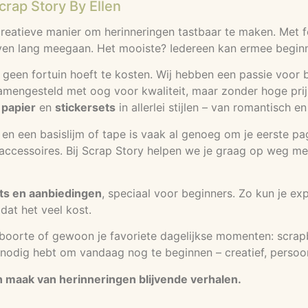
rap Story By Ellen
eatieve manier om herinneringen tastbaar te maken. Met foto
en lang meegaan. Het mooiste? Iedereen kan ermee beginnen
 geen fortuin hoeft te kosten. Wij hebben een passie voor b
samengesteld met oog voor kwaliteit, maar zonder hoge prijs
 papier
en
stickersets
in allerlei stijlen – van romantisch e
rs en een basislijm of tape is vaak al genoeg om je eerste p
cessoires. Bij Scrap Story helpen we je graag op weg met ti
ts en aanbiedingen
, speciaal voor beginners. Zo kun je ex
dat het veel kost.
eboorte of gewoon je favoriete dagelijkse momenten: scrap
je nodig hebt om vandaag nog te beginnen – creatief, persoon
en maak van herinneringen blijvende verhalen.