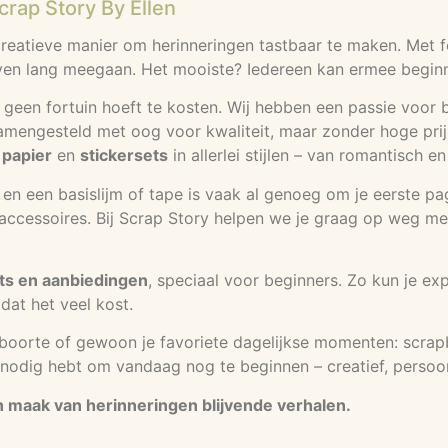
rap Story By Ellen
eatieve manier om herinneringen tastbaar te maken. Met foto
en lang meegaan. Het mooiste? Iedereen kan ermee beginnen
 geen fortuin hoeft te kosten. Wij hebben een passie voor b
samengesteld met oog voor kwaliteit, maar zonder hoge prijs
 papier
en
stickersets
in allerlei stijlen – van romantisch e
rs en een basislijm of tape is vaak al genoeg om je eerste p
cessoires. Bij Scrap Story helpen we je graag op weg met ti
ts en aanbiedingen
, speciaal voor beginners. Zo kun je ex
dat het veel kost.
eboorte of gewoon je favoriete dagelijkse momenten: scrap
je nodig hebt om vandaag nog te beginnen – creatief, persoon
en maak van herinneringen blijvende verhalen.