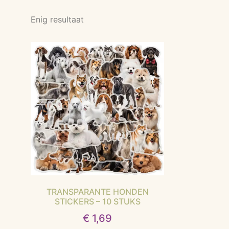
Enig resultaat
TRANSPARANTE HONDEN
STICKERS – 10 STUKS
€
1,69