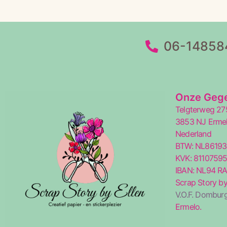
06-14858
Onze Geg
Telgterweg 27
3853 NJ Erme
Nederland
BTW: NL8619
KVK: 8110759
IBAN: NL94 R
Scrap Story by
V.O.F. Domburg
Ermelo.