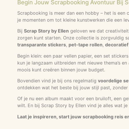
Begin Jouw Scrapbooking Avontuur Bij Sc
Scrapbooking is meer dan een hobby – het is een cr
je momenten om tot kleine kunstwerken die een lev
Bij
Scrap Story by Ellen
geloven we dat creativiteit
zorgen kunt starten. Onze collectie is zorgvuldig 
transparante stickers
,
pet-tape rollen
,
decoratief
Begin klein: een paar vellen papier, een set sticke
kun je langzaam uitbreiden met nieuwe thema’s en ac
moois kunt creëren binnen jouw budget.
Bovendien vind je bij ons regelmatig
voordelige se
ontdekken wat het beste bij jouw stijl past, zonder 
Of je nu een album maakt voor een bruiloft, een g
wilt. En bij Scrap Story by Ellen vind je alles wat 
Laat je inspireren, start jouw scrapbooking reis 