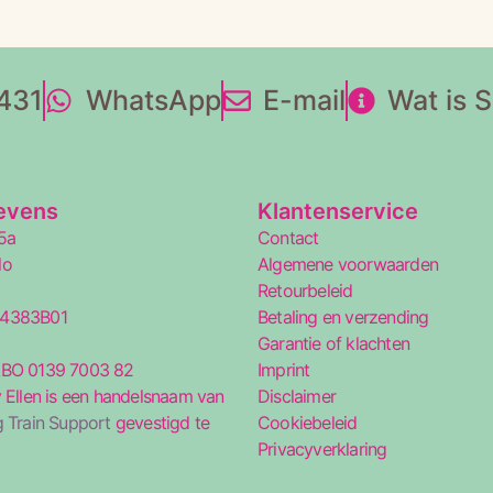
431
WhatsApp
E-mail
Wat is 
evens
Klantenservice
5a
Contact
lo
Algemene voorwaarden
Retourbeleid
34383B01
Betaling en verzending
5
Garantie of klachten
ABO 0139 7003 82
Imprint
 Ellen is een handelsnaam van
Disclaimer
 Train Support
gevestigd te
Cookiebeleid
Privacyverklaring