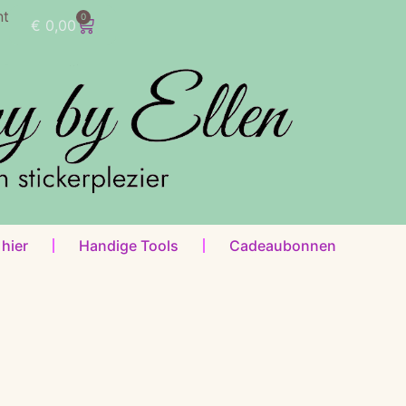
nt
0
€
0,00
 hier
Handige Tools
Cadeaubonnen