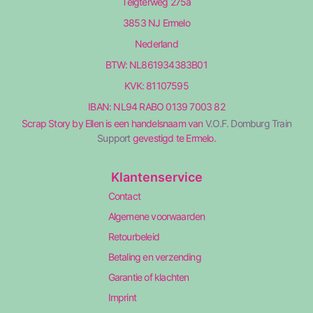
Telgterweg 275a
3853 NJ Ermelo
Nederland
BTW: NL861934383B01
KVK: 81107595
IBAN: NL94 RABO 0139 7003 82
Scrap Story by Ellen is een handelsnaam van
V.O.F. Domburg Train
Support
gevestigd te Ermelo.
Klantenservice
Contact
Algemene voorwaarden
Retourbeleid
Betaling en verzending
Garantie of klachten
Imprint