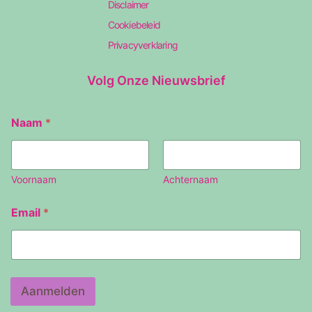
Disclaimer
Cookiebeleid
Privacyverklaring
Volg Onze Nieuwsbrief
Naam
*
Voornaam
Achternaam
E
Email
*
m
a
i
l
N
a
Aanmelden
a
m