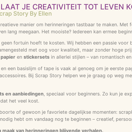
LAAT JE CREATIVITEIT TOT LEVEN 
rap Story By Ellen
eatieve manier om herinneringen tastbaar te maken. Met foto
en lang meegaan. Het mooiste? Iedereen kan ermee beginnen
 geen fortuin hoeft te kosten. Wij hebben een passie voor b
samengesteld met oog voor kwaliteit, maar zonder hoge prijs
 papier
en
stickersets
in allerlei stijlen – van romantisch e
rs en een basislijm of tape is vaak al genoeg om je eerste p
cessoires. Bij Scrap Story helpen we je graag op weg met ti
ts en aanbiedingen
, speciaal voor beginners. Zo kun je ex
dat het veel kost.
eboorte of gewoon je favoriete dagelijkse momenten: scrap
je nodig hebt om vandaag nog te beginnen – creatief, persoon
en maak van herinneringen blijvende verhalen.