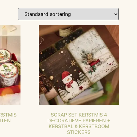
RSTMIS
SCRAP SET KERSTMIS 4
NTEN
DECORATIEVE PAPIEREN +
KERSTBAL & KERSTBOOM
STICKERS