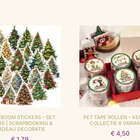
BOOM STICKERS – SET
PET TAPE ROLLEN – KE
10 | SCRAPBOOKING &
COLLECTIE 6 VARIA
ADEAU DECORATIE
€
4,50
€
1,79