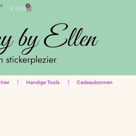
nt
0
€
0,00
 hier
Handige Tools
Cadeaubonnen