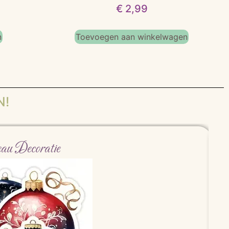
€
2,99
n
Toevoegen aan winkelwagen
N!
au Decoratie