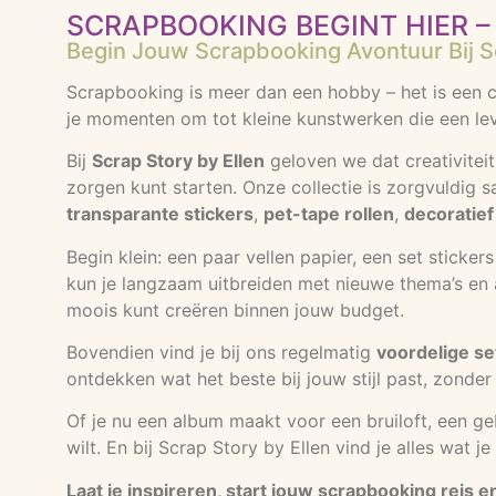
SCRAPBOOKING BEGINT HIER – 
Begin Jouw Scrapbooking Avontuur Bij Sc
Scrapbooking is meer dan een hobby – het is een cr
je momenten om tot kleine kunstwerken die een lev
Bij
Scrap Story by Ellen
geloven we dat creativiteit
zorgen kunt starten. Onze collectie is zorgvuldig 
transparante stickers
,
pet-tape rollen
,
decoratief
Begin klein: een paar vellen papier, een set sticke
kun je langzaam uitbreiden met nieuwe thema’s en ac
moois kunt creëren binnen jouw budget.
Bovendien vind je bij ons regelmatig
voordelige se
ontdekken wat het beste bij jouw stijl past, zonder 
Of je nu een album maakt voor een bruiloft, een g
wilt. En bij Scrap Story by Ellen vind je alles wat 
Laat je inspireren, start jouw scrapbooking reis 