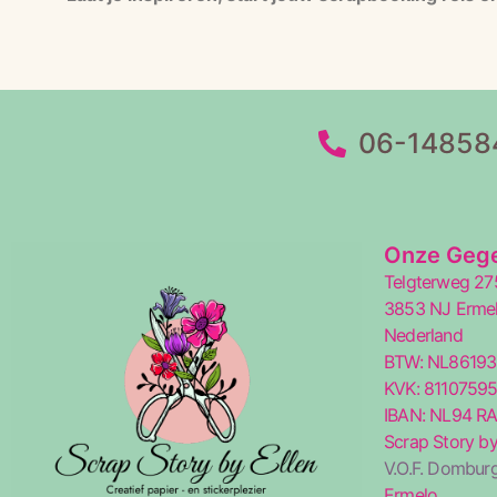
06-14858
Onze Geg
Telgterweg 27
3853 NJ Erme
Nederland
BTW: NL8619
KVK: 8110759
IBAN: NL94 R
Scrap Story by
V.O.F. Domburg
Ermelo.