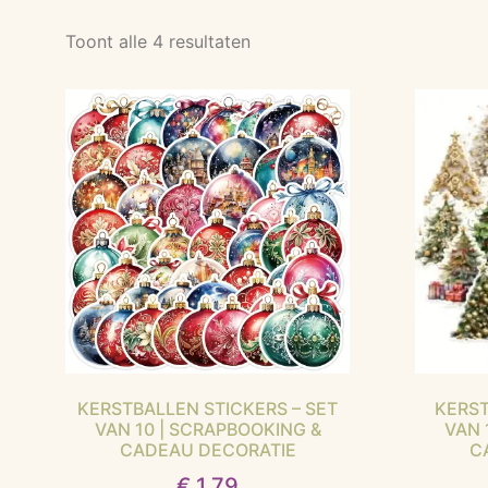
Toont alle 4 resultaten
KERSTBALLEN STICKERS – SET
KERST
VAN 10 | SCRAPBOOKING &
VAN 
CADEAU DECORATIE
C
€
1,79