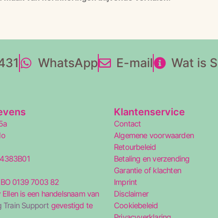
431
WhatsApp
E-mail
Wat is 
evens
Klantenservice
5a
Contact
lo
Algemene voorwaarden
Retourbeleid
34383B01
Betaling en verzending
5
Garantie of klachten
ABO 0139 7003 82
Imprint
 Ellen is een handelsnaam van
Disclaimer
 Train Support
gevestigd te
Cookiebeleid
Privacyverklaring