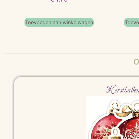
Toevoegen aan winkelwagen
Toevo
O
Kerstballe