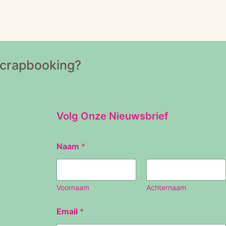
Scrapbooking?
Volg Onze Nieuwsbrief
N
Naam
*
a
a
m
E
m
Voornaam
Achternaam
a
i
Email
*
l