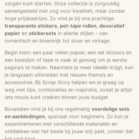
zorgen kunt starten. Onze collectie is zorgvuldig
samengesteld met oog voor kwaliteit, maar zonder
hoge prijskaartjes. Zo vind je bij ons prachtige
transparante stickers
,
pet-tape rollen
,
decoratief
papier
en
stickersets
in allerlei stijlen – van
romantisch en bloemrijk tot stoer en vintage.
Begin klein: een paar vellen papier, een set stickers en
een basislijm of tape is vaak al genoeg om je eerste
pagina’s te maken. Naarmate je meer ideeën krijgt, kun
je langzaam uitbreiden met nieuwe thema’s en
accessoires. Bij Scrap Story helpen we je graag op
weg met tips, combinaties en inspiratie, zodat je altijd
iets moois kunt creëren binnen jouw budget.
Bovendien vind je bij ons regelmatig
voordelige sets
en aanbiedingen
, speciaal voor beginners. Zo kun je
experimenteren met verschillende materialen en
ontdekken wat het beste bij jouw stijl past, zonder dat
het veel kost.