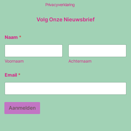
Privacyverklaring
Volg Onze Nieuwsbrief
Naam
*
Voornaam
Achternaam
E
Email
*
m
a
i
l
N
a
Aanmelden
a
m