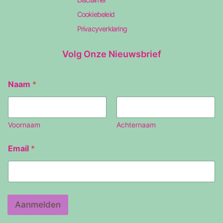
Cookiebeleid
Privacyverklaring
Volg Onze Nieuwsbrief
Naam
*
Voornaam
Achternaam
N
Email
*
a
a
m
E
m
a
Aanmelden
i
l