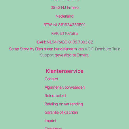
3853 NJ Ermelo
Nederland
BTW: NL861934383B01
KVK: 81107595
IBAN: NL94 RABO 0139 7003 82
Scrap Story by Ellen is een handelsnaam van
V.O.F. Domburg Train
Support
gevestigd te Ermelo.
Klantenservice
Contact
Algemene voorwaarden
Retourbeleid
Betaling en verzending
Garantie of klachten
Imprint
Disclaimer