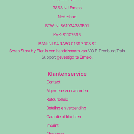
3853 NJ Ermelo
Nederland
BTW: NL861934383B01
KVK: 81107595
IBAN: NL94 RABO 0139 7003 82
Scrap Story by Ellen is een handelsnaam van
V.O.F. Domburg Train
Support
gevestigd te Ermelo.
Klantenservice
Contact
Algemene voorwaarden
Retourbeleid
Betaling en verzending
Garantie of klachten
Imprint
Disclaimer