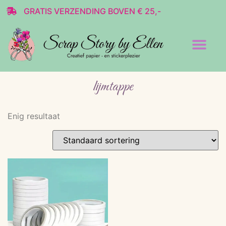
GRATIS VERZENDING BOVEN € 25,-
Transparante stickers
Decoratie & Scrap
lijmtappe
Enig resultaat