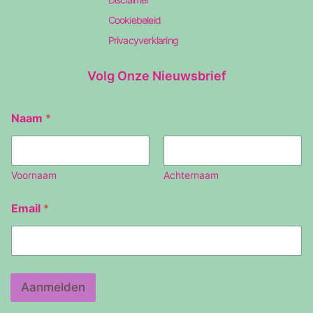
Cookiebeleid
Privacyverklaring
Volg Onze Nieuwsbrief
Naam
*
Voornaam
Achternaam
E
Email
*
m
a
i
l
N
a
Aanmelden
a
m