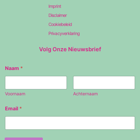
Imprint
Disclaimer
Cookiebeleid
Privacyverklaring
Volg Onze Nieuwsbrief
Naam
*
Voornaam
Achternaam
E
Email
*
m
a
i
l
N
a