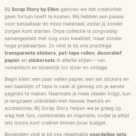
Bij
Scrap Story by Ellen
geloven we dat creativiteit
geen fortuin hoeft te kosten. Wij hebben een passie
voor betaalbaar én mooi materiaal, zodat jij zonder
zorgen kunt starten. Onze collectie is zorgvuldig
samengesteld met oog voor kwaliteit, maar zonder
hoge prijskaartjes. Zo vind je bij ons prachtige
transparante stickers
,
pet-tape rollen
,
decoratief
papier
en
stickersets
in allerlei stijlen – van
romantisch en bloemrijk tot stoer en vintage.
Begin klein: een paar vellen papier, een set stickers en
een basislijm of tape is vaak al genoeg om je eerste
pagina’s te maken. Naarmate je meer ideeën krijgt, kun
je langzaam uitbreiden met nieuwe thema’s en
accessoires. Bij Scrap Story helpen we je graag op
weg met tips, combinaties en inspiratie, zodat je altijd
iets moois kunt creëren binnen jouw budget.
Bovendien vind je bij ons regelmatig
voordelige sets