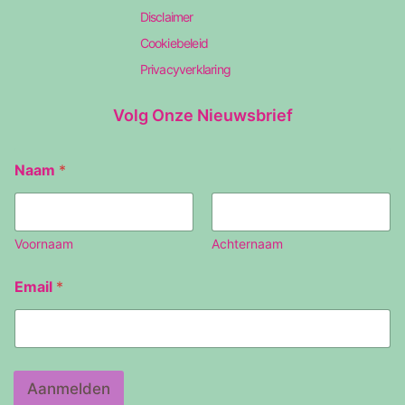
Disclaimer
Cookiebeleid
Privacyverklaring
Volg Onze Nieuwsbrief
E
Naam
*
m
a
i
l
N
Voornaam
Achternaam
a
a
Email
*
m
Aanmelden