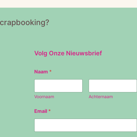
Scrapbooking?
Volg Onze Nieuwsbrief
Naam
*
Voornaam
Achternaam
E
Email
*
m
a
i
l
N