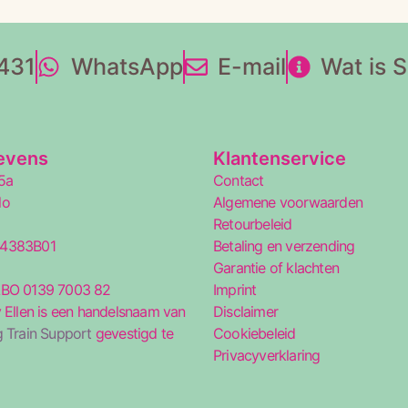
431
WhatsApp
E-mail
Wat is 
evens
Klantenservice
5a
Contact
lo
Algemene voorwaarden
Retourbeleid
34383B01
Betaling en verzending
5
Garantie of klachten
ABO 0139 7003 82
Imprint
 Ellen is een handelsnaam van
Disclaimer
 Train Support
gevestigd te
Cookiebeleid
Privacyverklaring