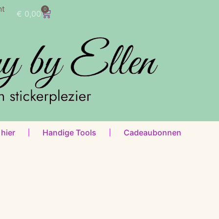
nt
0
€
0,00
 hier
Handige Tools
Cadeaubonnen