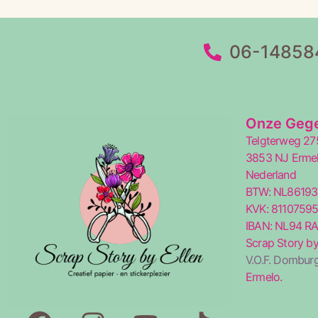
06-14858
Onze Geg
Telgterweg 27
3853 NJ Erme
Nederland
BTW: NL8619
KVK: 8110759
IBAN: NL94 R
Scrap Story by
V.O.F. Domburg
Ermelo.