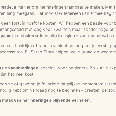
eatieve manier om herinneringen tastbaar te maken. Met foto
en lang meegaan. Het mooiste? Iedereen kan ermee beginnen
 geen fortuin hoeft te kosten. Wij hebben een passie voor b
samengesteld met oog voor kwaliteit, maar zonder hoge prijs
 papier
en
stickersets
in allerlei stijlen – van romantisch e
rs en een basislijm of tape is vaak al genoeg om je eerste p
cessoires. Bij Scrap Story helpen we je graag op weg met ti
ts en aanbiedingen
, speciaal voor beginners. Zo kun je ex
dat het veel kost.
eboorte of gewoon je favoriete dagelijkse momenten: scrap
je nodig hebt om vandaag nog te beginnen – creatief, persoon
en maak van herinneringen blijvende verhalen.