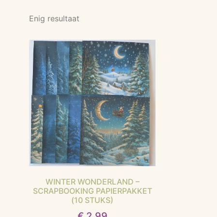
Enig resultaat
WINTER WONDERLAND –
SCRAPBOOKING PAPIERPAKKET
(10 STUKS)
€
2,99