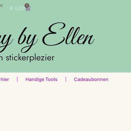
nt
0
€
0,00
 hier
Handige Tools
Cadeaubonnen