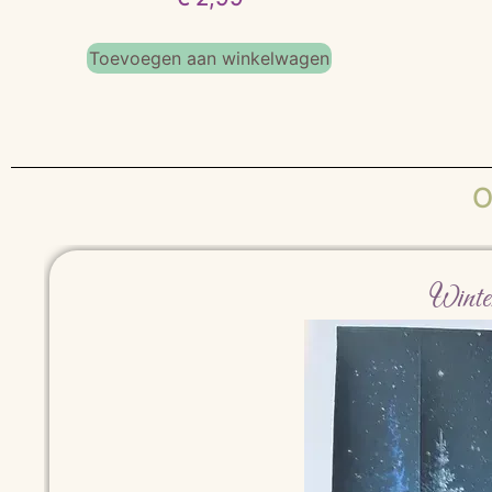
Toevoegen aan winkelwagen
O
Winte