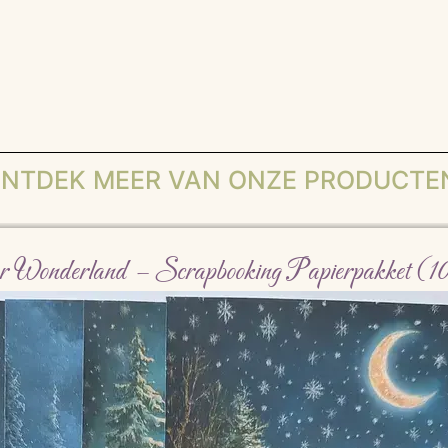
NTDEK MEER VAN ONZE PRODUCTE
r Wonderland – Scrapbooking Papierpakket (10