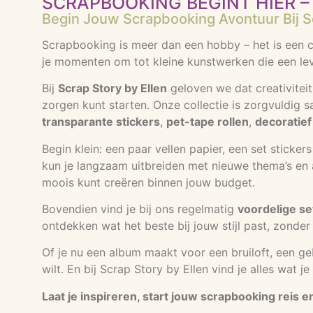
SCRAPBOOKING BEGINT HIER – 
Begin Jouw Scrapbooking Avontuur Bij Sc
Scrapbooking is meer dan een hobby – het is een cr
je momenten om tot kleine kunstwerken die een lev
Bij
Scrap Story by Ellen
geloven we dat creativiteit
zorgen kunt starten. Onze collectie is zorgvuldig 
transparante stickers
,
pet-tape rollen
,
decoratief
Begin klein: een paar vellen papier, een set sticke
kun je langzaam uitbreiden met nieuwe thema’s en ac
moois kunt creëren binnen jouw budget.
Bovendien vind je bij ons regelmatig
voordelige se
ontdekken wat het beste bij jouw stijl past, zonder 
Of je nu een album maakt voor een bruiloft, een g
wilt. En bij Scrap Story by Ellen vind je alles wat 
Laat je inspireren, start jouw scrapbooking reis 