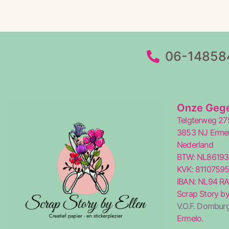
06-14858
Onze Geg
Telgterweg 27
3853 NJ Erme
Nederland
BTW: NL8619
KVK: 8110759
IBAN: NL94 R
Scrap Story by
V.O.F. Domburg
Ermelo.