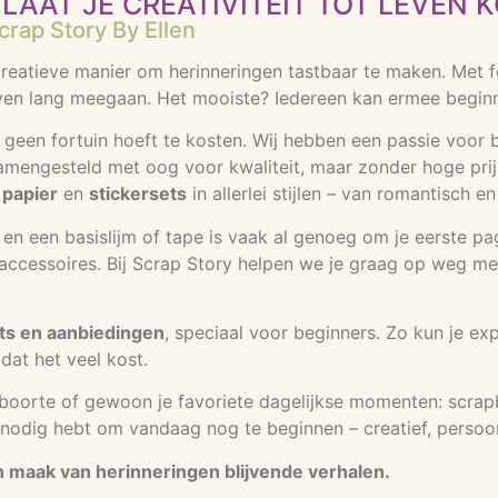
LAAT JE CREATIVITEIT TOT LEVEN 
rap Story By Ellen
eatieve manier om herinneringen tastbaar te maken. Met foto
en lang meegaan. Het mooiste? Iedereen kan ermee beginnen
 geen fortuin hoeft te kosten. Wij hebben een passie voor b
samengesteld met oog voor kwaliteit, maar zonder hoge prijs
 papier
en
stickersets
in allerlei stijlen – van romantisch e
rs en een basislijm of tape is vaak al genoeg om je eerste p
cessoires. Bij Scrap Story helpen we je graag op weg met ti
ts en aanbiedingen
, speciaal voor beginners. Zo kun je ex
dat het veel kost.
eboorte of gewoon je favoriete dagelijkse momenten: scrap
je nodig hebt om vandaag nog te beginnen – creatief, persoon
en maak van herinneringen blijvende verhalen.