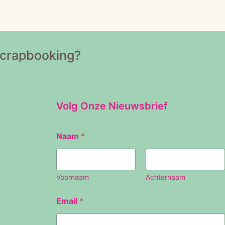
Scrapbooking?
Volg Onze Nieuwsbrief
N
Naam
*
a
a
m
E
m
Voornaam
Achternaam
a
i
Email
*
l