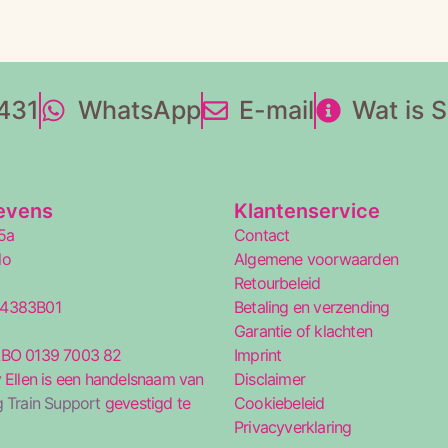
431
WhatsApp
E-mail
Wat is 
evens
Klantenservice
5a
Contact
lo
Algemene voorwaarden
Retourbeleid
34383B01
Betaling en verzending
5
Garantie of klachten
ABO 0139 7003 82
Imprint
 Ellen is een handelsnaam van
Disclaimer
 Train Support
gevestigd te
Cookiebeleid
Privacyverklaring