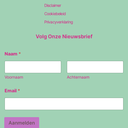
Disclaimer
Cookiebeleid
Privacyverklaring
Volg Onze Nieuwsbrief
Naam
*
Voornaam
Achternaam
N
Email
*
a
a
m
E
m
a
Aanmelden
i