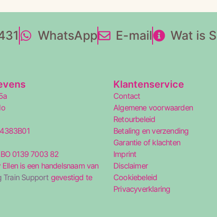
431
WhatsApp
E-mail
Wat is 
evens
Klantenservice
5a
Contact
lo
Algemene voorwaarden
Retourbeleid
34383B01
Betaling en verzending
5
Garantie of klachten
ABO 0139 7003 82
Imprint
 Ellen is een handelsnaam van
Disclaimer
 Train Support
gevestigd te
Cookiebeleid
Privacyverklaring