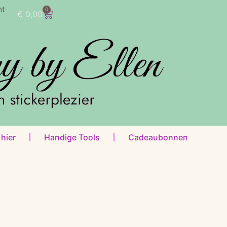
nt
0
€
0,00
 hier
Handige Tools
Cadeaubonnen