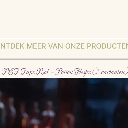
NTDEK MEER VAN ONZE PRODUCTE
PET Tape Rol – Potion Flesjes (2 varianten