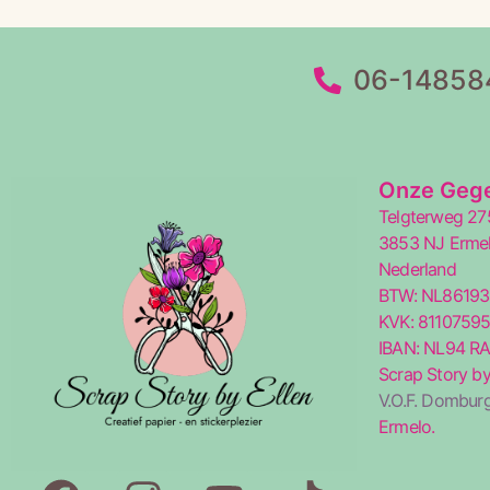
06-14858
Onze Geg
Telgterweg 27
3853 NJ Erme
Nederland
BTW: NL8619
KVK: 8110759
IBAN: NL94 R
Scrap Story by
V.O.F. Domburg
Ermelo.