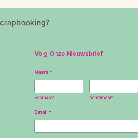
Scrapbooking?
Volg Onze Nieuwsbrief
E
Naam
*
m
a
i
l
N
Voornaam
Achternaam
a
a
Email
*
m