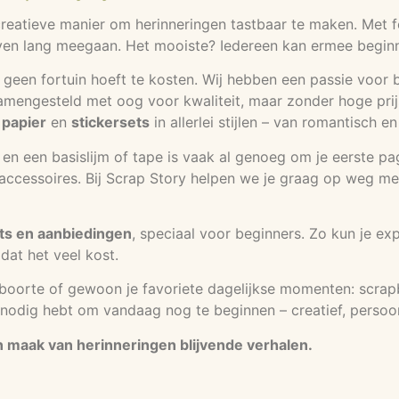
eatieve manier om herinneringen tastbaar te maken. Met foto
en lang meegaan. Het mooiste? Iedereen kan ermee beginnen
 geen fortuin hoeft te kosten. Wij hebben een passie voor b
samengesteld met oog voor kwaliteit, maar zonder hoge prijs
 papier
en
stickersets
in allerlei stijlen – van romantisch e
rs en een basislijm of tape is vaak al genoeg om je eerste p
cessoires. Bij Scrap Story helpen we je graag op weg met ti
ts en aanbiedingen
, speciaal voor beginners. Zo kun je ex
dat het veel kost.
eboorte of gewoon je favoriete dagelijkse momenten: scrap
je nodig hebt om vandaag nog te beginnen – creatief, persoon
en maak van herinneringen blijvende verhalen.