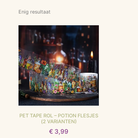
Enig resultaat
PET TAPE ROL – POTION FLESJES
(2 VARIANTEN)
€
3,99