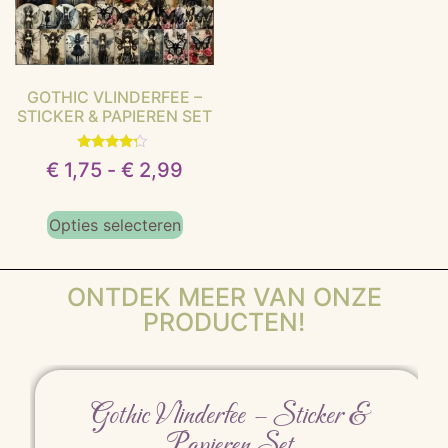
GOTHIC VLINDERFEE –
STICKER & PAPIEREN SET
Gewaardeerd
€
1,75
-
€
2,99
4.00
uit 5
Opties selecteren
ONTDEK MEER VAN ONZE
PRODUCTEN!
Gothic Vlinderfee – Sticker &
Papieren Set