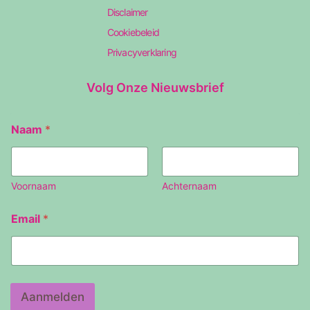
Disclaimer
Cookiebeleid
Privacyverklaring
Volg Onze Nieuwsbrief
Naam
*
Voornaam
Achternaam
N
Email
*
a
a
m
E
m
a
Aanmelden
i