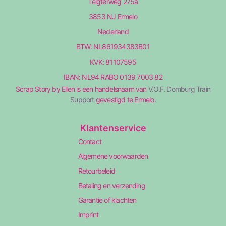
Telgterweg 275a
3853 NJ Ermelo
Nederland
BTW: NL861934383B01
KVK: 81107595
IBAN: NL94 RABO 0139 7003 82
Scrap Story by Ellen is een handelsnaam van
V.O.F. Domburg Train
Support
gevestigd te Ermelo.
Klantenservice
Contact
Algemene voorwaarden
Retourbeleid
Betaling en verzending
Garantie of klachten
Imprint