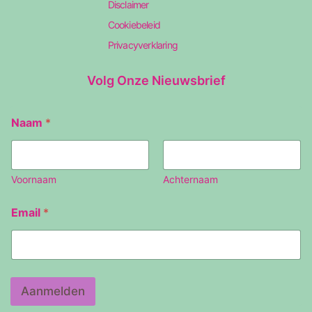
Disclaimer
Cookiebeleid
Privacyverklaring
Volg Onze Nieuwsbrief
N
Naam
*
a
a
m
E
m
Voornaam
Achternaam
a
i
Email
*
l
Aanmelden