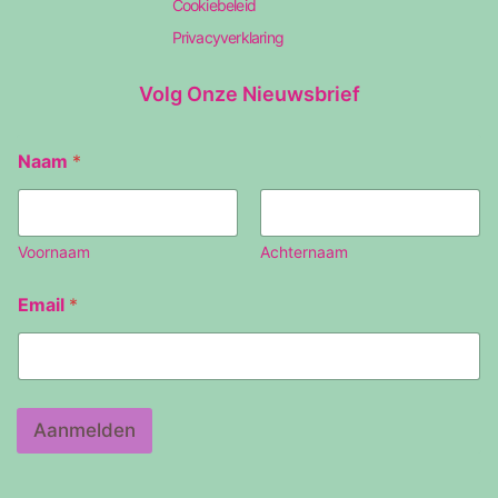
Cookiebeleid
Privacyverklaring
Volg Onze Nieuwsbrief
Naam
*
Voornaam
Achternaam
E
Email
*
m
a
i
l
N
a
Aanmelden
a
m