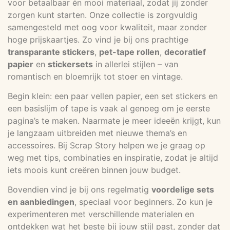
voor betaalbaar én mooi materiaal, zodat jij zonder
zorgen kunt starten. Onze collectie is zorgvuldig
samengesteld met oog voor kwaliteit, maar zonder
hoge prijskaartjes. Zo vind je bij ons prachtige
transparante stickers
,
pet-tape rollen
,
decoratief
papier
en
stickersets
in allerlei stijlen – van
romantisch en bloemrijk tot stoer en vintage.
Begin klein: een paar vellen papier, een set stickers en
een basislijm of tape is vaak al genoeg om je eerste
pagina’s te maken. Naarmate je meer ideeën krijgt, kun
je langzaam uitbreiden met nieuwe thema’s en
accessoires. Bij Scrap Story helpen we je graag op
weg met tips, combinaties en inspiratie, zodat je altijd
iets moois kunt creëren binnen jouw budget.
Bovendien vind je bij ons regelmatig
voordelige sets
en aanbiedingen
, speciaal voor beginners. Zo kun je
experimenteren met verschillende materialen en
ontdekken wat het beste bij jouw stijl past, zonder dat