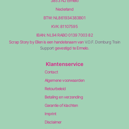
3853 NJ Ermelo
Nederland
BTW: NL861934383B01
KVK: 81107595
IBAN: NL94 RABO 0139 7003 82
Scrap Story by Ellen is een handelsnaam van
V.O.F. Domburg Train
Support
gevestigd te Ermelo.
Klantenservice
Contact
Algemene voorwaarden
Retourbeleid
Betaling en verzending
Garantie of klachten
Imprint
Disclaimer