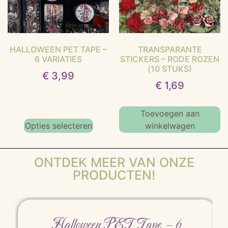
HALLOWEEN PET TAPE –
TRANSPARANTE
6 VARIATIES
STICKERS – RODE ROZEN
(10 STUKS)
€
3,99
€
1,69
Toevoegen aan
Opties selecteren
winkelwagen
ONTDEK MEER VAN ONZE
PRODUCTEN!
Halloween PET Tape – 6