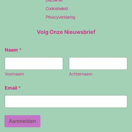
Cookiebeleid
Privacyverklaring
Volg Onze Nieuwsbrief
E
Naam
*
m
a
i
l
N
Voornaam
Achternaam
a
a
Email
*
m
Aanmelden