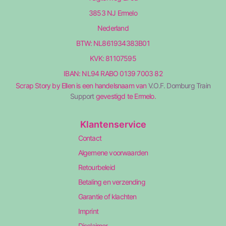
3853 NJ Ermelo
Nederland
BTW: NL861934383B01
KVK: 81107595
IBAN: NL94 RABO 0139 7003 82
Scrap Story by Ellen is een handelsnaam van
V.O.F. Domburg Train
Support
gevestigd te Ermelo.
Klantenservice
Contact
Algemene voorwaarden
Retourbeleid
Betaling en verzending
Garantie of klachten
Imprint
Disclaimer