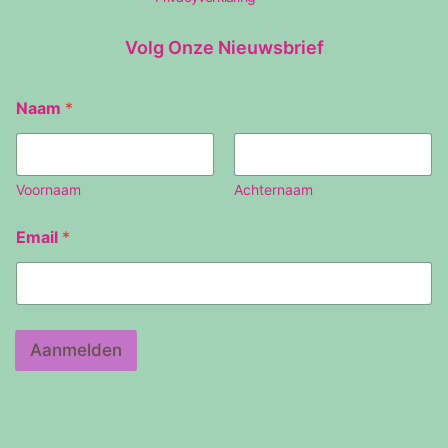
Volg Onze Nieuwsbrief
E
Naam
*
m
a
i
l
N
Voornaam
Achternaam
a
a
Email
*
m
Aanmelden