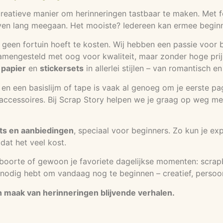
eatieve manier om herinneringen tastbaar te maken. Met foto
en lang meegaan. Het mooiste? Iedereen kan ermee beginnen
 geen fortuin hoeft te kosten. Wij hebben een passie voor b
samengesteld met oog voor kwaliteit, maar zonder hoge prijs
 papier
en
stickersets
in allerlei stijlen – van romantisch e
rs en een basislijm of tape is vaak al genoeg om je eerste p
cessoires. Bij Scrap Story helpen we je graag op weg met ti
ts en aanbiedingen
, speciaal voor beginners. Zo kun je ex
dat het veel kost.
eboorte of gewoon je favoriete dagelijkse momenten: scrap
je nodig hebt om vandaag nog te beginnen – creatief, persoon
en maak van herinneringen blijvende verhalen.