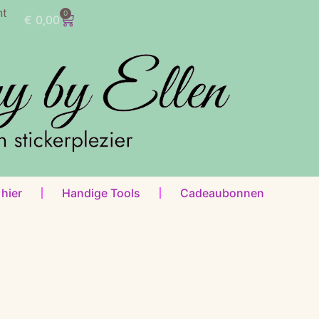
nt
0
€
0,00
 hier
Handige Tools
Cadeaubonnen