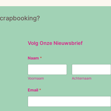
Scrapbooking?
Volg Onze Nieuwsbrief
N
Naam
*
a
a
m
E
m
Voornaam
Achternaam
a
i
Email
*
l