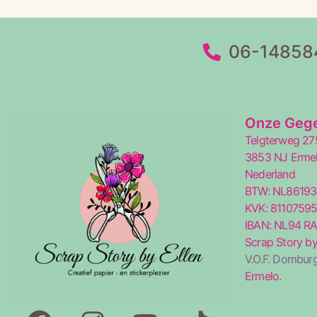
06-14858
Onze Geg
Telgterweg 27
3853 NJ Erme
Nederland
BTW: NL8619
KVK: 8110759
IBAN: NL94 R
Scrap Story by
V.O.F. Domburg
Ermelo.