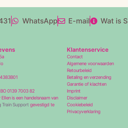
431
WhatsApp
E-mail
Wat is 
evens
Klantenservice
5a
Contact
lo
Algemene voorwaarden
Retourbeleid
34383B01
Betaling en verzending
5
Garantie of klachten
ABO 0139 7003 82
Imprint
 Ellen is een handelsnaam van
Disclaimer
 Train Support
gevestigd te
Cookiebeleid
Privacyverklaring