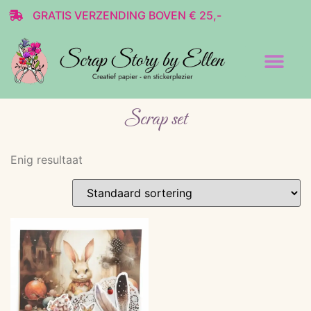
GRATIS VERZENDING BOVEN € 25,-
Transparante stickers
Decoratie & Scrap
Scrap set
Enig resultaat