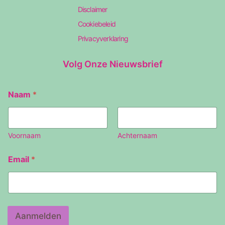
Disclaimer
Cookiebeleid
Privacyverklaring
Volg Onze Nieuwsbrief
Naam
*
Voornaam
Achternaam
N
Email
*
a
a
m
E
m
a
Aanmelden
i