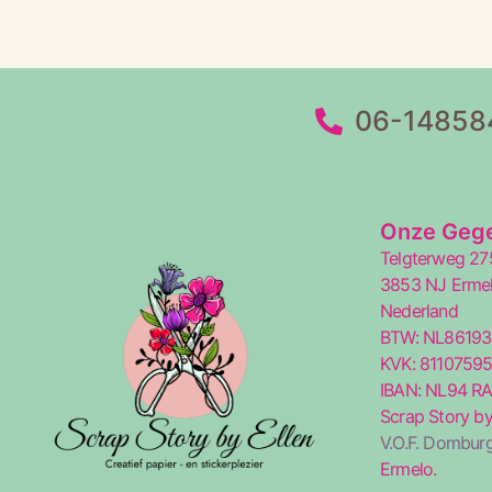
06-14858
Onze Geg
Telgterweg 27
3853 NJ Erme
Nederland
BTW: NL8619
KVK: 8110759
IBAN: NL94 R
Scrap Story by
V.O.F. Domburg
Ermelo.