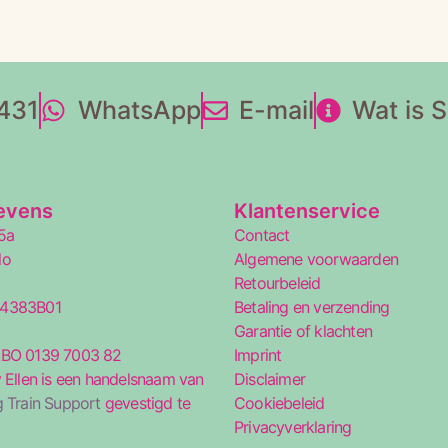
431
WhatsApp
E-mail
Wat is 
evens
Klantenservice
5a
Contact
lo
Algemene voorwaarden
Retourbeleid
34383B01
Betaling en verzending
5
Garantie of klachten
ABO 0139 7003 82
Imprint
 Ellen is een handelsnaam van
Disclaimer
 Train Support
gevestigd te
Cookiebeleid
Privacyverklaring