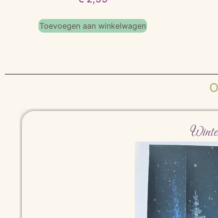
Toevoegen aan winkelwagen
O
Winte