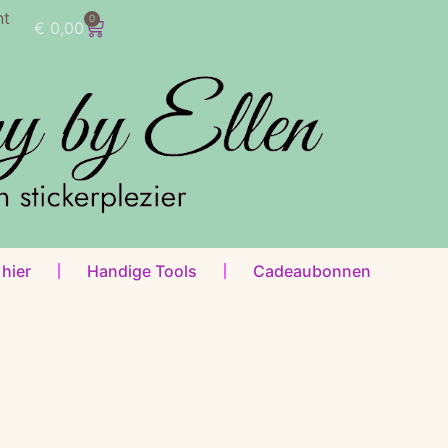
nt
0
€
0,00
 hier
Handige Tools
Cadeaubonnen