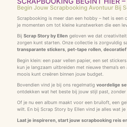
SCRAPBOOKING BEGINT HIER – 
Begin Jouw Scrapbooking Avontuur Bij Sc
Scrapbooking is meer dan een hobby – het is een cr
je momenten om tot kleine kunstwerken die een lev
Bij
Scrap Story by Ellen
geloven we dat creativiteit
zorgen kunt starten. Onze collectie is zorgvuldig 
transparante stickers
,
pet-tape rollen
,
decoratief
Begin klein: een paar vellen papier, een set sticke
kun je langzaam uitbreiden met nieuwe thema’s en ac
moois kunt creëren binnen jouw budget.
Bovendien vind je bij ons regelmatig
voordelige se
ontdekken wat het beste bij jouw stijl past, zonder 
Of je nu een album maakt voor een bruiloft, een g
wilt. En bij Scrap Story by Ellen vind je alles wat 
Laat je inspireren, start jouw scrapbooking reis 