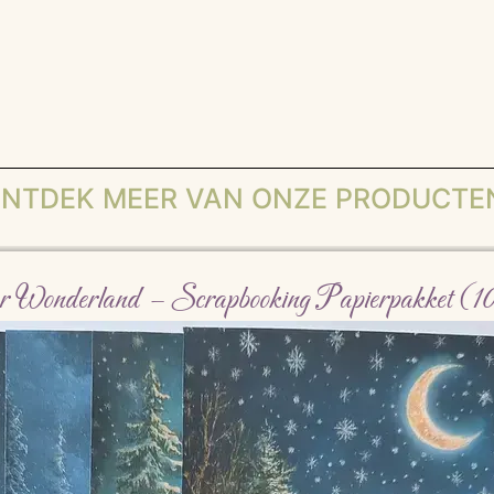
NTDEK MEER VAN ONZE PRODUCTE
r Wonderland – Scrapbooking Papierpakket (10