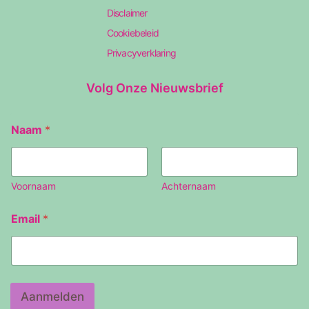
Disclaimer
Cookiebeleid
Privacyverklaring
Volg Onze Nieuwsbrief
Naam
*
Voornaam
Achternaam
N
Email
*
a
a
m
E
m
a
Aanmelden
i