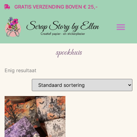
GRATIS VERZENDING BOVEN € 25,-
Transparante stickers
Decoratie & Scrap
spookhuis
Enig resultaat