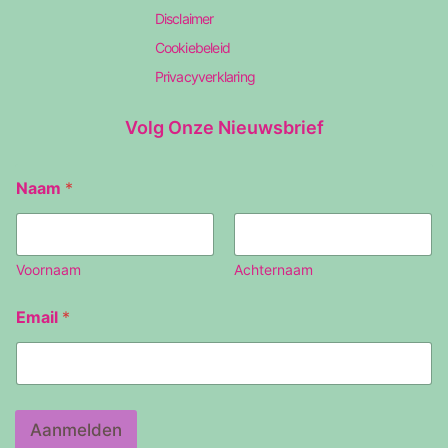
Disclaimer
Cookiebeleid
Privacyverklaring
Volg Onze Nieuwsbrief
Naam
*
Voornaam
Achternaam
N
Email
*
a
a
m
E
m
a
Aanmelden
i