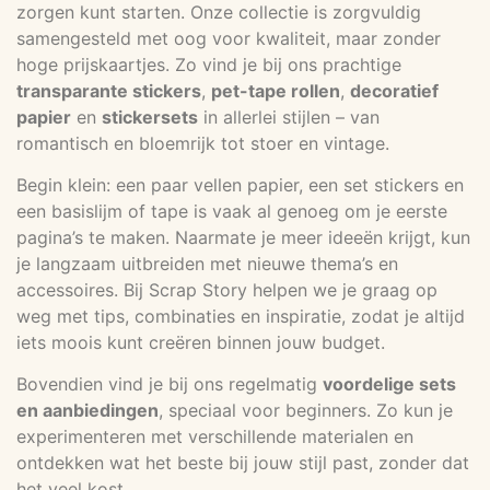
zorgen kunt starten. Onze collectie is zorgvuldig
samengesteld met oog voor kwaliteit, maar zonder
hoge prijskaartjes. Zo vind je bij ons prachtige
transparante stickers
,
pet-tape rollen
,
decoratief
papier
en
stickersets
in allerlei stijlen – van
romantisch en bloemrijk tot stoer en vintage.
Begin klein: een paar vellen papier, een set stickers en
een basislijm of tape is vaak al genoeg om je eerste
pagina’s te maken. Naarmate je meer ideeën krijgt, kun
je langzaam uitbreiden met nieuwe thema’s en
accessoires. Bij Scrap Story helpen we je graag op
weg met tips, combinaties en inspiratie, zodat je altijd
iets moois kunt creëren binnen jouw budget.
Bovendien vind je bij ons regelmatig
voordelige sets
en aanbiedingen
, speciaal voor beginners. Zo kun je
experimenteren met verschillende materialen en
ontdekken wat het beste bij jouw stijl past, zonder dat
het veel kost.