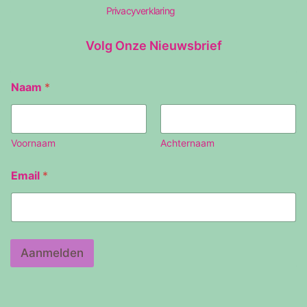
Privacyverklaring
Volg Onze Nieuwsbrief
Naam
*
Voornaam
Achternaam
N
Email
*
a
a
m
E
m
a
Aanmelden
i
l