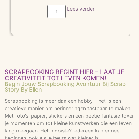
gebaseer
d op
Lees verder
klant
waarderin
g
SCRAPBOOKING BEGINT HIER – LAAT JE
CREATIVITEIT TOT LEVEN KOMEN!
Begin Jouw Scrapbooking Avontuur Bij Scrap
Story By Ellen
Scrapbooking is meer dan een hobby – het is een
creatieve manier om herinneringen tastbaar te maken.
Met foto’s, papier, stickers en een beetje fantasie tover
je momenten om tot kleine kunstwerken die een leven
lang meegaan. Het mooiste? Iedereen kan ermee
beginnen, ook als je beurs wat kleiner is.