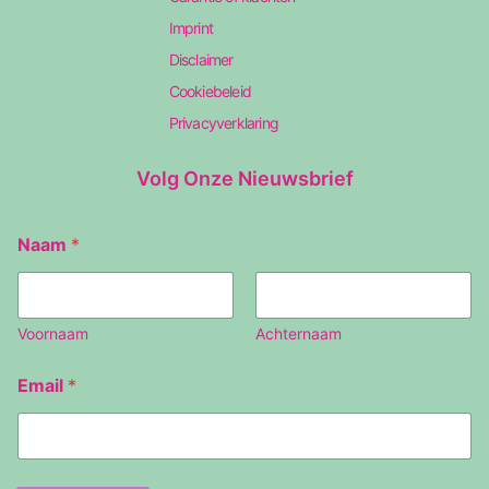
Imprint
Disclaimer
Cookiebeleid
Privacyverklaring
Volg Onze Nieuwsbrief
N
Naam
*
a
a
m
E
m
Voornaam
Achternaam
a
i
Email
*
l