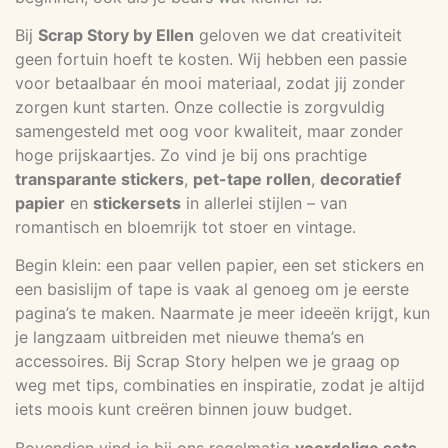
Bij
Scrap Story by Ellen
geloven we dat creativiteit
geen fortuin hoeft te kosten. Wij hebben een passie
voor betaalbaar én mooi materiaal, zodat jij zonder
zorgen kunt starten. Onze collectie is zorgvuldig
samengesteld met oog voor kwaliteit, maar zonder
hoge prijskaartjes. Zo vind je bij ons prachtige
transparante stickers
,
pet-tape rollen
,
decoratief
papier
en
stickersets
in allerlei stijlen – van
romantisch en bloemrijk tot stoer en vintage.
Begin klein: een paar vellen papier, een set stickers en
een basislijm of tape is vaak al genoeg om je eerste
pagina’s te maken. Naarmate je meer ideeën krijgt, kun
je langzaam uitbreiden met nieuwe thema’s en
accessoires. Bij Scrap Story helpen we je graag op
weg met tips, combinaties en inspiratie, zodat je altijd
iets moois kunt creëren binnen jouw budget.
Bovendien vind je bij ons regelmatig
voordelige sets