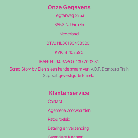
Onze Gegevens
Telgterweg 275a
3853 NJ Ermelo
Nederland
BTW: NL861934383B01
KVK: 81107595
IBAN: NL94 RABO 0139 7003 82
Scrap Story by Ellen is een handelsnaam van
V.O.F. Domburg Train
Support
gevestigd te Ermelo.
Klantenservice
Contact
Algemene voorwaarden
Retourbeleid
Betaling en verzending
Garantie of klachten