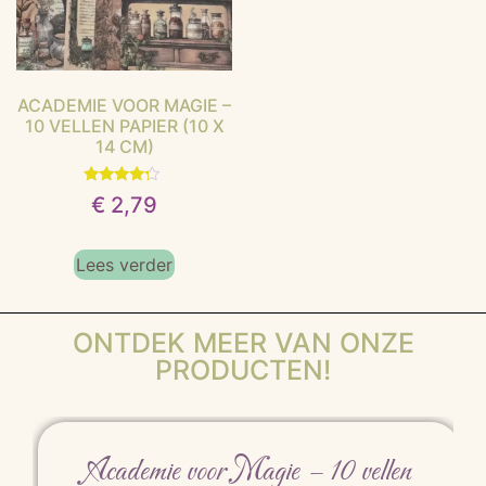
ACADEMIE VOOR MAGIE –
10 VELLEN PAPIER (10 X
14 CM)
Gewaardeerd
€
2,79
4.00
uit 5
Lees verder
ONTDEK MEER VAN ONZE
PRODUCTEN!
Academie voor Magie – 10 vellen