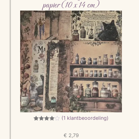
papier (10 x 14 cm)
(
1
klantbeoordeling)
Gewaarde
1
erd
4.00
€
2,79
op 5