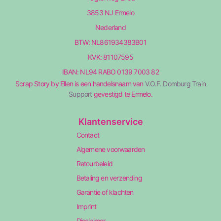
3853 NJ Ermelo
Nederland
BTW: NL861934383B01
KVK: 81107595
IBAN: NL94 RABO 0139 7003 82
Scrap Story by Ellen is een handelsnaam van
V.O.F. Domburg Train
Support
gevestigd te Ermelo.
Klantenservice
Contact
Algemene voorwaarden
Retourbeleid
Betaling en verzending
Garantie of klachten
Imprint
Disclaimer