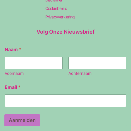
Cookiebeleid
Privacyverklaring
Volg Onze Nieuwsbrief
Naam
*
Voornaam
Achternaam
E
Email
*
m
a
i
l
N
a
Aanmelden
a
m