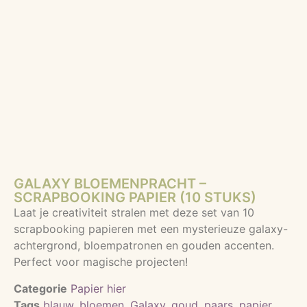
GALAXY BLOEMENPRACHT –
SCRAPBOOKING PAPIER (10 STUKS)
Laat je creativiteit stralen met deze set van 10
scrapbooking papieren met een mysterieuze galaxy-
achtergrond, bloempatronen en gouden accenten.
Perfect voor magische projecten!
Categorie
Papier hier
Tags
blauw
,
bloemen
,
Galaxy
,
goud
,
paars
,
papier
,