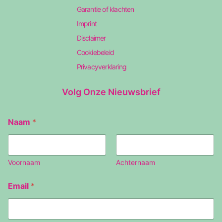
Garantie of klachten
Imprint
Disclaimer
Cookiebeleid
Privacyverklaring
Volg Onze Nieuwsbrief
N
Naam
*
a
a
m
E
m
Voornaam
Achternaam
a
i
Email
*
l