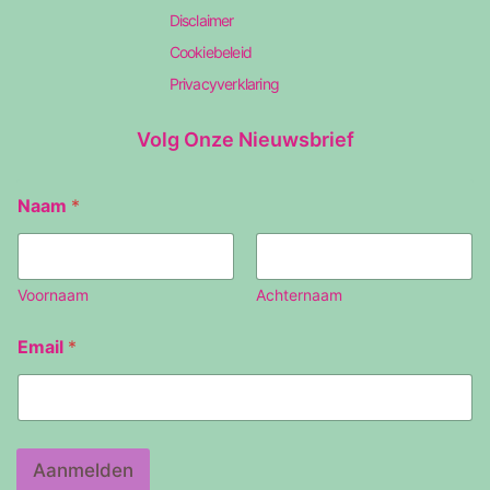
Disclaimer
Cookiebeleid
Privacyverklaring
Volg Onze Nieuwsbrief
N
Naam
*
a
a
m
E
m
Voornaam
Achternaam
a
i
Email
*
l
Aanmelden