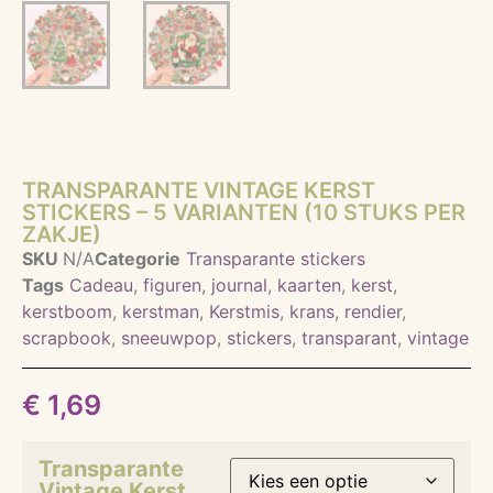
TRANSPARANTE VINTAGE KERST
STICKERS – 5 VARIANTEN (10 STUKS PER
ZAKJE)
SKU
N/A
Categorie
Transparante stickers
Tags
Cadeau
,
figuren
,
journal
,
kaarten
,
kerst
,
kerstboom
,
kerstman
,
Kerstmis
,
krans
,
rendier
,
scrapbook
,
sneeuwpop
,
stickers
,
transparant
,
vintage
€
1,69
Transparante
Vintage Kerst