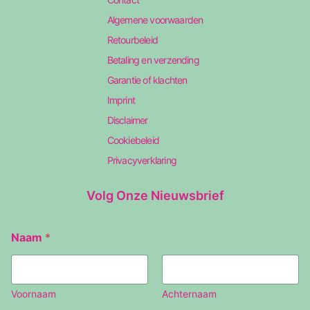
Algemene voorwaarden
Retourbeleid
Betaling en verzending
Garantie of klachten
Imprint
Disclaimer
Cookiebeleid
Privacyverklaring
Volg Onze Nieuwsbrief
E
Naam
*
m
a
i
l
N
Voornaam
Achternaam
a