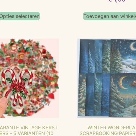
Opties selecteren
Toevoegen aan winke
ARANTE VINTAGE KERST
WINTER WONDERLA
ERS – 5 VARIANTEN (10
SCRAPBOOKING PAPIE