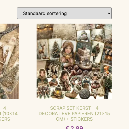
– 4
SCRAP SET KERST – 4
 (10×14
DECORATIEVE PAPIEREN (21×15
KERS
CM) + STICKERS
€
2,99