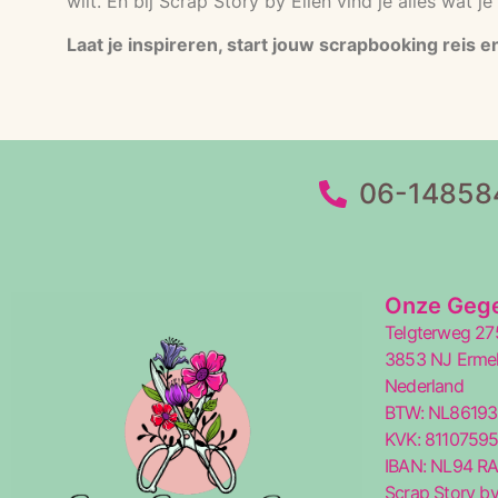
wilt. En bij Scrap Story by Ellen vind je alles wat 
Laat je inspireren, start jouw scrapbooking reis 
06-14858
Onze Geg
Telgterweg 27
3853 NJ Erme
Nederland
BTW: NL8619
KVK: 8110759
IBAN: NL94 R
Scrap Story by