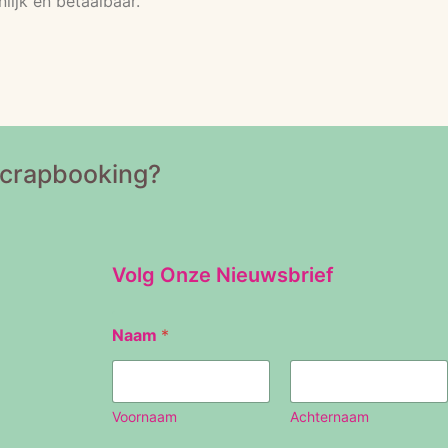
lijk én betaalbaar.
Scrapbooking?
Volg Onze Nieuwsbrief
Naam
*
Voornaam
Achternaam