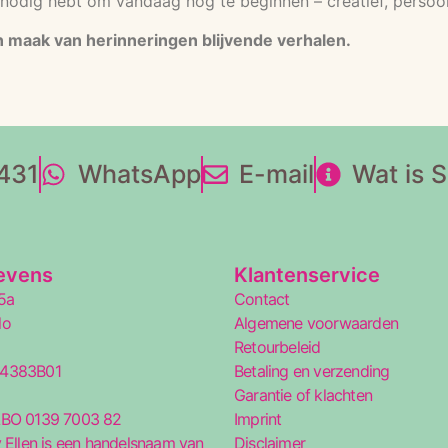
je nodig hebt om vandaag nog te beginnen – creatief, persoon
en maak van herinneringen blijvende verhalen.
431
WhatsApp
E-mail
Wat is 
evens
Klantenservice
5a
Contact
lo
Algemene voorwaarden
Retourbeleid
34383B01
Betaling en verzending
5
Garantie of klachten
ABO 0139 7003 82
Imprint
 Ellen is een handelsnaam van
Disclaimer