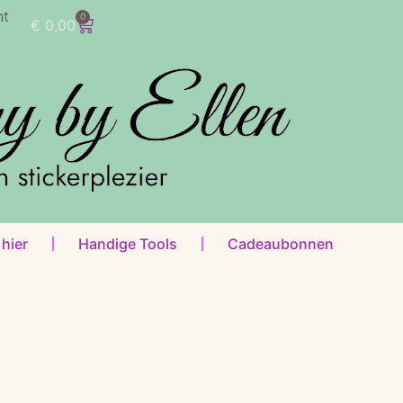
nt
0
€
0,00
 hier
Handige Tools
Cadeaubonnen