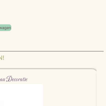
lwagen
N!
au Decoratie