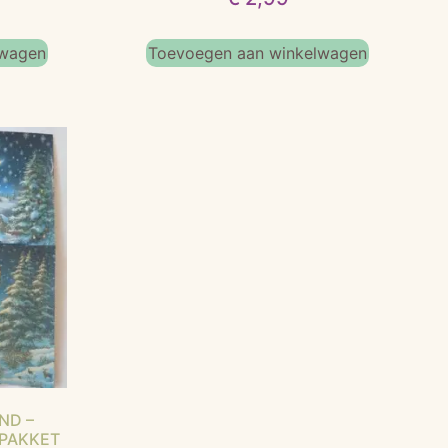
lwagen
Toevoegen aan winkelwagen
ND –
RPAKKET