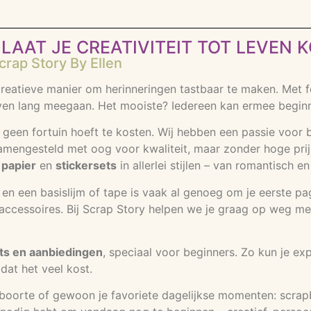
LAAT JE CREATIVITEIT TOT LEVEN 
rap Story By Ellen
eatieve manier om herinneringen tastbaar te maken. Met foto
en lang meegaan. Het mooiste? Iedereen kan ermee beginnen
 geen fortuin hoeft te kosten. Wij hebben een passie voor b
samengesteld met oog voor kwaliteit, maar zonder hoge prijs
 papier
en
stickersets
in allerlei stijlen – van romantisch e
rs en een basislijm of tape is vaak al genoeg om je eerste p
cessoires. Bij Scrap Story helpen we je graag op weg met ti
ts en aanbiedingen
, speciaal voor beginners. Zo kun je ex
dat het veel kost.
eboorte of gewoon je favoriete dagelijkse momenten: scrap