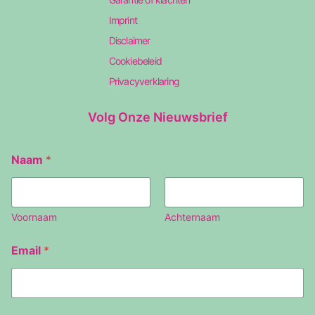
Imprint
Disclaimer
Cookiebeleid
Privacyverklaring
Volg Onze Nieuwsbrief
Naam
*
Voornaam
Achternaam
E
Email
*
m
a
i
l
N