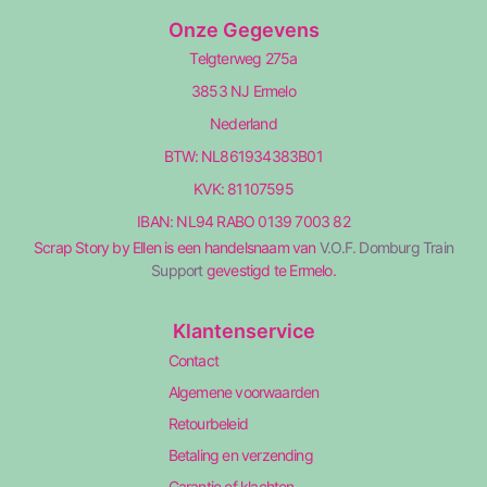
Onze Gegevens
Telgterweg 275a
3853 NJ Ermelo
Nederland
BTW: NL861934383B01
KVK: 81107595
IBAN: NL94 RABO 0139 7003 82
Scrap Story by Ellen is een handelsnaam van
V.O.F. Domburg Train
Support
gevestigd te Ermelo.
Klantenservice
Contact
Algemene voorwaarden
Retourbeleid
Betaling en verzending
Garantie of klachten