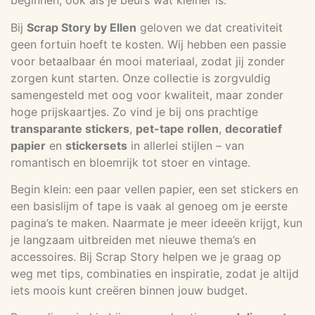
beginnen, ook als je beurs wat kleiner is.
Bij
Scrap Story by Ellen
geloven we dat creativiteit
geen fortuin hoeft te kosten. Wij hebben een passie
voor betaalbaar én mooi materiaal, zodat jij zonder
zorgen kunt starten. Onze collectie is zorgvuldig
samengesteld met oog voor kwaliteit, maar zonder
hoge prijskaartjes. Zo vind je bij ons prachtige
transparante stickers
,
pet-tape rollen
,
decoratief
papier
en
stickersets
in allerlei stijlen – van
romantisch en bloemrijk tot stoer en vintage.
Begin klein: een paar vellen papier, een set stickers en
een basislijm of tape is vaak al genoeg om je eerste
pagina’s te maken. Naarmate je meer ideeën krijgt, kun
je langzaam uitbreiden met nieuwe thema’s en
accessoires. Bij Scrap Story helpen we je graag op
weg met tips, combinaties en inspiratie, zodat je altijd
iets moois kunt creëren binnen jouw budget.