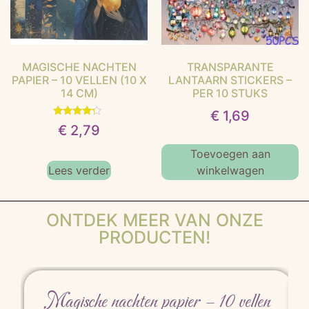
MAGISCHE NACHTEN
TRANSPARANTE
PAPIER – 10 VELLEN (10 X
LANTAARN STICKERS –
14 CM)
PER 10 STUKS
€
1,69
Gewaardeerd
€
2,79
4.00
uit 5
Toevoegen aan
Lees verder
winkelwagen
ONTDEK MEER VAN ONZE
PRODUCTEN!
Magische nachten papier – 10 vellen