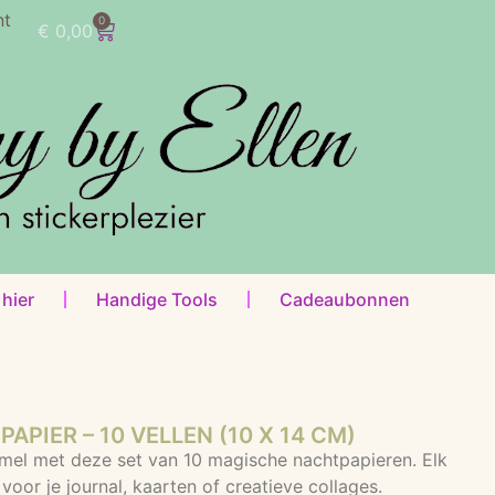
nt
0
€
0,00
 hier
Handige Tools
Cadeaubonnen
PIER – 10 VELLEN (10 X 14 CM)
mel met deze set van 10 magische nachtpapieren. Elk
voor je journal, kaarten of creatieve collages.