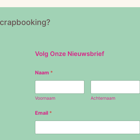
Scrapbooking?
Volg Onze Nieuwsbrief
E
Naam
*
m
a
i
l
N
Voornaam
Achternaam
a
a
Email
*
m