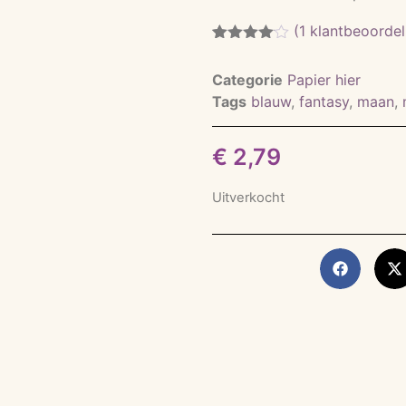
(
1
klantbeoordel
Gewaardeerd
1
4.00
op 5
Categorie
Papier hier
gebaseerd
op
klant
Tags
blauw
,
fantasy
,
maan
,
waardering
€
2,79
Uitverkocht