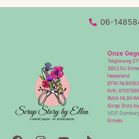
06-14858
Onze Geg
Telgterweg 27
3853 NJ Erme
Nederland
BTW: NL8619
KVK: 8110759
IBAN: NL94 R
Scrap Story by
V.O.F. Domburg
Ermelo.