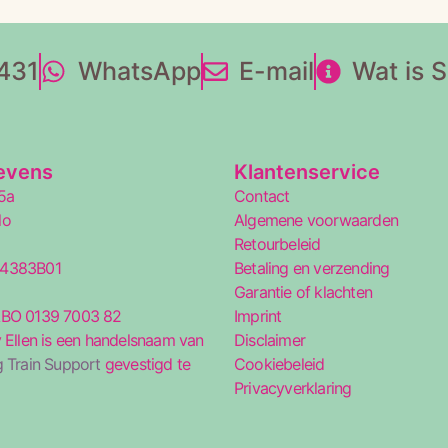
431
WhatsApp
E-mail
Wat is 
evens
Klantenservice
5a
Contact
lo
Algemene voorwaarden
Retourbeleid
34383B01
Betaling en verzending
5
Garantie of klachten
ABO 0139 7003 82
Imprint
 Ellen is een handelsnaam van
Disclaimer
 Train Support
gevestigd te
Cookiebeleid
Privacyverklaring