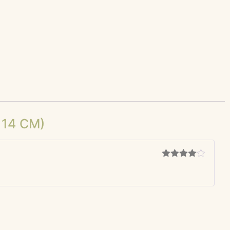
 14 CM)
Gewaardeerd
4
uit 5