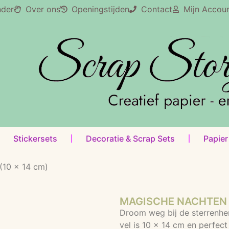
nder
Over ons
Openingstijden
Contact
Mijn Accou
Stickersets
Decoratie & Scrap Sets
Papier
 (10 x 14 cm)
MAGISCHE NACHTEN PA
Droom weg bij de sterrenhe
vel is 10 x 14 cm en perfect 