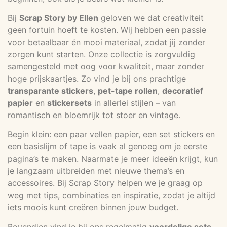
Bij
Scrap Story by Ellen
geloven we dat creativiteit
geen fortuin hoeft te kosten. Wij hebben een passie
voor betaalbaar én mooi materiaal, zodat jij zonder
zorgen kunt starten. Onze collectie is zorgvuldig
samengesteld met oog voor kwaliteit, maar zonder
hoge prijskaartjes. Zo vind je bij ons prachtige
transparante stickers
,
pet-tape rollen
,
decoratief
papier
en
stickersets
in allerlei stijlen – van
romantisch en bloemrijk tot stoer en vintage.
Begin klein: een paar vellen papier, een set stickers en
een basislijm of tape is vaak al genoeg om je eerste
pagina’s te maken. Naarmate je meer ideeën krijgt, kun
je langzaam uitbreiden met nieuwe thema’s en
accessoires. Bij Scrap Story helpen we je graag op
weg met tips, combinaties en inspiratie, zodat je altijd
iets moois kunt creëren binnen jouw budget.
Bovendien vind je bij ons regelmatig
voordelige sets