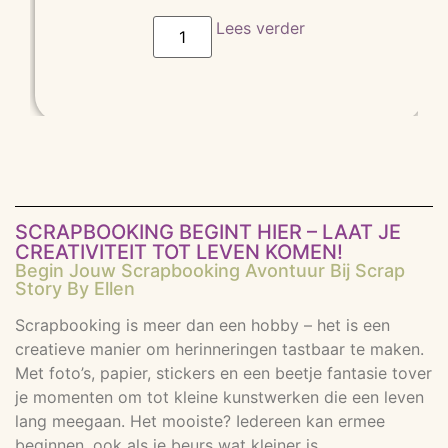
gebaseer
d op
Lees verder
klant
waarderin
g
SCRAPBOOKING BEGINT HIER – LAAT JE
CREATIVITEIT TOT LEVEN KOMEN!
Begin Jouw Scrapbooking Avontuur Bij Scrap
Story By Ellen
Scrapbooking is meer dan een hobby – het is een
creatieve manier om herinneringen tastbaar te maken.
Met foto’s, papier, stickers en een beetje fantasie tover
je momenten om tot kleine kunstwerken die een leven
lang meegaan. Het mooiste? Iedereen kan ermee
beginnen, ook als je beurs wat kleiner is.