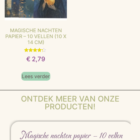
MAGISCHE NACHTEN
PAPIER – 10 VELLEN (10 X
14 CM)
Gewaardeerd
€
2,79
4.00
uit 5
Lees verder
ONTDEK MEER VAN ONZE
PRODUCTEN!
Magische nachten papier – 10 vellen