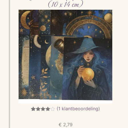
(10 x 14 cm)
(
1
klantbeoordeling)
Gewaarde
1
erd
4.00
€
2,79
op 5