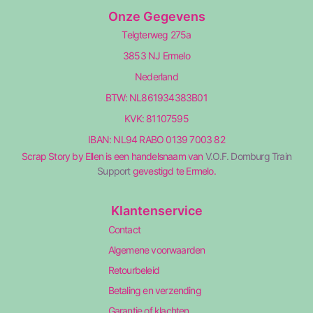
Onze Gegevens
Telgterweg 275a
3853 NJ Ermelo
Nederland
BTW: NL861934383B01
KVK: 81107595
IBAN: NL94 RABO 0139 7003 82
Scrap Story by Ellen is een handelsnaam van
V.O.F. Domburg Train
Support
gevestigd te Ermelo.
Klantenservice
Contact
Algemene voorwaarden
Retourbeleid
Betaling en verzending
Garantie of klachten