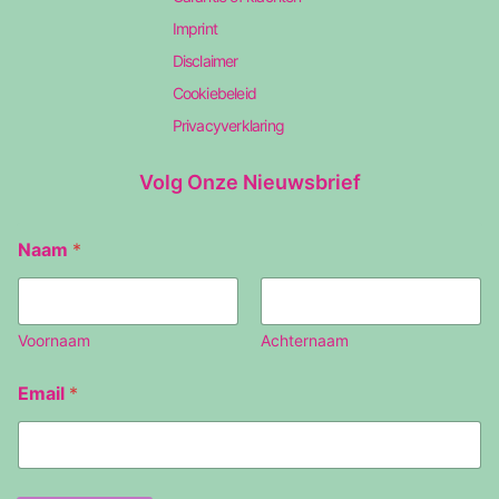
Imprint
Disclaimer
Cookiebeleid
Privacyverklaring
Volg Onze Nieuwsbrief
Naam
*
Voornaam
Achternaam
E
Email
*
m
a
i
l
N